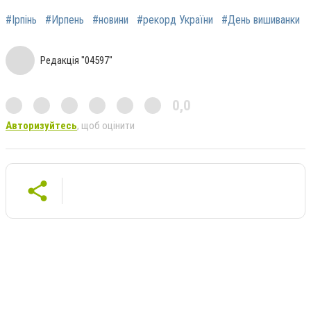
#Ірпінь
#Ирпень
#новини
#рекорд України
#День вишиванки
Редакція "04597"
0,0
Авторизуйтесь
, щоб оцінити