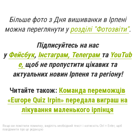
Більше фото з Дня вишиванки в Ірпені
можна переглянути у
розділі "Фотозвіти"
.
Підписуйтесь на нас
у
Фейсбук
,
Інстаграм,
Телеграм
та
YouTub
e,
щоб не пропустити цікавих та
актуальних новин Ірпеня та регіону!
Читайте також:
Команда переможців
«Europe Quiz Irpin» передала виграш на
лікування маленького ірпінця
Якщо ви помітили помилку, виділіть необхідний текст і натисніть Ctrl + Enter, щоб
повідомити про це редакцію