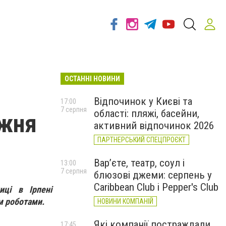
ОСТАННІ НОВИНИ
Відпочинок у Києві та
17:00
7 серпня
області: пляжі, басейни,
ижня
активний відпочинок 2026
ПАРТНЕРСЬКИЙ СПЕЦПРОЄКТ
Вар’єте, театр, соул і
13:00
7 серпня
блюзові джеми: серпень у
Caribbean Club і Pepper's Club
иці в Ірпені
м роботами.
НОВИНИ КОМПАНІЙ
Які компанії постраждали
17:45