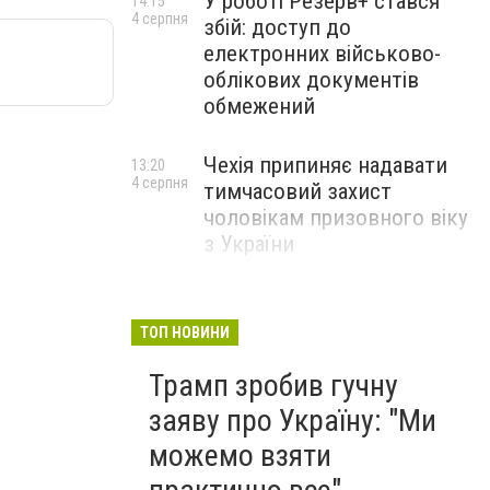
У роботі Резерв+ стався
14:15
4 серпня
збій: доступ до
електронних військово-
облікових документів
обмежений
Чехія припиняє надавати
13:20
4 серпня
тимчасовий захист
чоловікам призовного віку
з України
ТОП НОВИНИ
Трамп зробив гучну
заяву про Україну: "Ми
можемо взяти