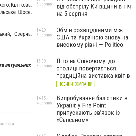
6 серпня
ого, Квіткова,
від обстрілу Київщини в ніч
мельське Шосе,
на 5 серпня
Обмін розвідданими між
14:20
ький, Озерна,
6 серпня
США та Україною знову на
високому рівні — Politico
Літо на Співочому: до
15:00
та актуальних
5 серпня
столиці повертається
традиційна виставка квітів
НОВИНИ КОМПАНІЙ
Випробування балістики в
14:15
4 серпня
Україні: у Fire Point
припускають зв’язок із
«Сапсаном»
 оцінити