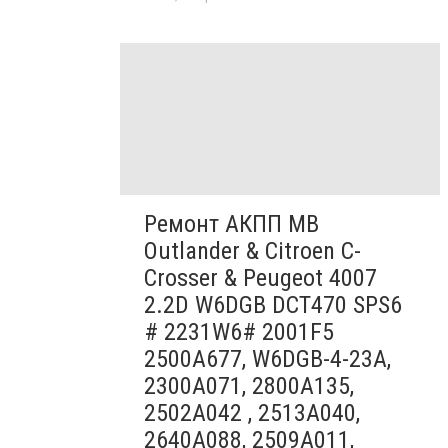
Ремонт АКПП MB
Outlander & Citroen C-
Crosser & Peugeot 4007
2.2D W6DGB DCT470 SPS6
# 2231W6# 2001F5
2500A677, W6DGB-4-23A,
2300A071, 2800A135,
2502A042 , 2513A040,
2640A088, 2509A011,