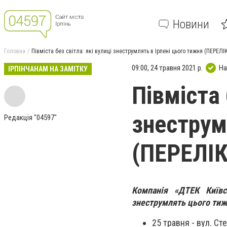
Новини
Головна
Півміста без світла: які вулиці знеструмлять в Ірпені цього тижня (ПЕРЕЛІ
09:00, 24 травня 2021 р.
На
ІРПІНЧАНАМ НА ЗАМІТКУ
Півміста 
знеструм
Редакція "04597"
(ПЕРЕЛІК
Компанія «ДТЕК Київс
знеструмлять цього тиж
25 травня - вул. Сте