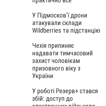
практично все"
У Підмосков’ї дрони
атакували склади
Wildberries та підстанцію
Чехія припиняє
надавати тимчасовий
захист чоловікам
призовного віку з
України
У роботі Резерв+ стався
збій: доступ до