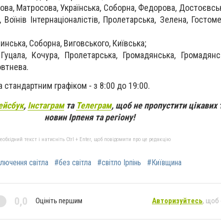
сова, Матросова, Українська, Соборна, Федорова, Достоєвськ
, Воїнів Інтернаціоналістів, Пролетарська, Зелена, Госто
жинська, Соборна, Виговського, Київська;
Гуцала, Кочура, Пролетарська, Громадянська, Громадянс
овтнева.
 стандартним графіком - з 8:00 до 19:00.
ейсбук
,
Інстаграм
та
Телеграм
, щоб не пропустити цікавих 
новин Ірпеня та регіону!
бхідний текст і натисніть Ctrl + Enter, щоб повідомити про це редакцію
лючення світла
#без світла
#світло Ірпінь
#Київщина
0,0
Оцініть першим
Авторизуйтесь
, щоб