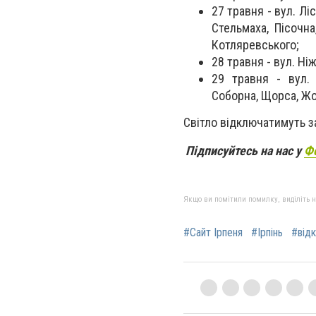
27 травня - вул. Лі
Стельмаха, Пісочна
Котляревського;
28 травня - вул. Ні
29 травня - вул. 
Соборна, Щорса, Ж
Світло відключатимуть за
Підписуйтесь на нас у
Ф
Якщо ви помітили помилку, виділіть нео
#Сайт Ірпеня
#Ірпінь
#відк