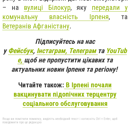
– на
вулиці Білокур
, яку
передали у
комунальну власність Ірпеня
, та
Ветеранів Афганістану
.
Підписуйтесь на нас
у
Фейсбук
,
Інстаграм,
Телеграм
та
YouTub
e,
щоб не пропустити цікавих та
актуальних новин Ірпеня та регіону!
Читайте також:
В Ірпені почали
вакцинувати підопічних терцентру
соціального обслуговування
Якщо ви помітили помилку, виділіть необхідний текст і натисніть Ctrl + Enter, щоб
повідомити про це редакцію