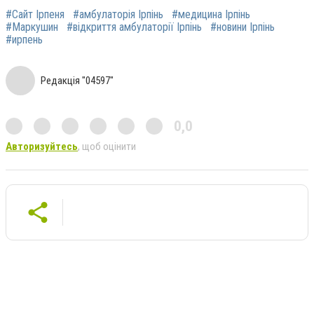
#Сайт Ірпеня
#амбулаторія Ірпінь
#медицина Ірпінь
#Маркушин
#відкриття амбулаторії Ірпінь
#новини Ірпінь
#ирпень
Редакція "04597"
0,0
Авторизуйтесь
, щоб оцінити