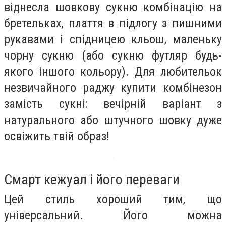
віднесла шовкову сукню комбінацію на
бретельках, плаття в підлогу з пишними
рукавами і спідницею кльош, маленьку
чорну сукню (або сукню футляр будь-
якого іншого кольору). Для любительок
незвичайного раджу купити комбінезон
замість сукні: вечірній варіант з
натурального або штучного шовку дуже
освіжить твій образ!
Смарт кежуал і його переваги
Цей стиль хороший тим, що
універсальний. Його можна