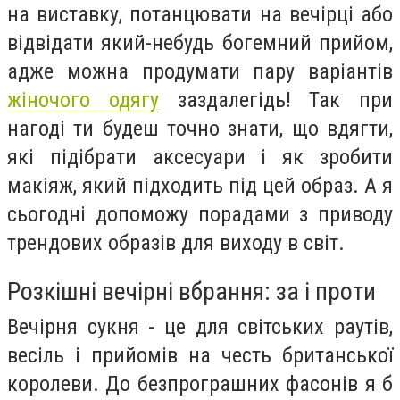
на виставку, потанцювати на вечірці або
відвідати який-небудь богемний прийом,
адже можна продумати пару варіантів
жіночого одягу
заздалегідь! Так при
нагоді ти будеш точно знати, що вдягти,
які підібрати аксесуари і як зробити
макіяж, який підходить під цей образ. А я
сьогодні допоможу порадами з приводу
трендових образів для виходу в світ.
Розкішні вечірні вбрання: за і проти
Вечірня сукня - це для світських раутів,
весіль і прийомів на честь британської
королеви. До безпрограшних фасонів я б