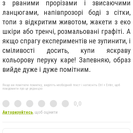
з рваними прорізами і звисаючими
ланцюгами, напівпрозорі боді з сітки,
топи з відкритим животом, жакети з еко
шкіри або тренчі, розмальовані графіті. А
якщо спрагу експериментів не зупинити, і
сміливості досить, купи яскраву
кольорову перуку каре! Запевняю, образ
вийде дуже і дуже помітним.
Якщо ви помітили помилку, виділіть необхідний текст і натисніть Ctrl + Enter, щоб
повідомити про це редакцію
0,0
Авторизуйтесь
, щоб оцінити