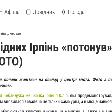
Афіша
Довідник
Погода
ійне джерело
ідних Ірпінь «потонув»
ФОТО)
и почали жалітися на безлад у центрі міста. Фото з п
режею.
я небайдужа мешканка Ірпеня Юлія
, яка продемонструвала
ям виявилася завалена не тільки сама урна, а й місце навкол
 обурюються культурі виховання мешканців, адже це зо