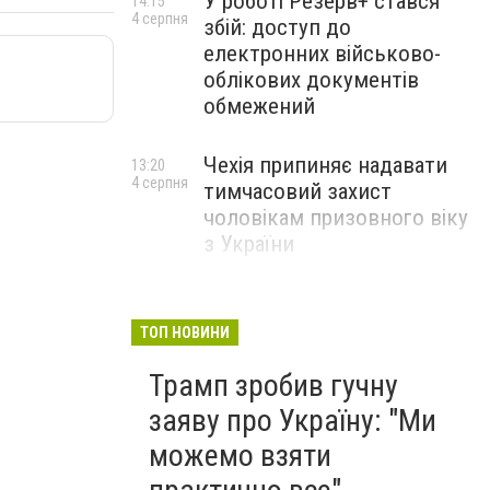
У роботі Резерв+ стався
14:15
4 серпня
збій: доступ до
електронних військово-
облікових документів
обмежений
Чехія припиняє надавати
13:20
4 серпня
тимчасовий захист
чоловікам призовного віку
з України
ТОП НОВИНИ
Трамп зробив гучну
заяву про Україну: "Ми
можемо взяти