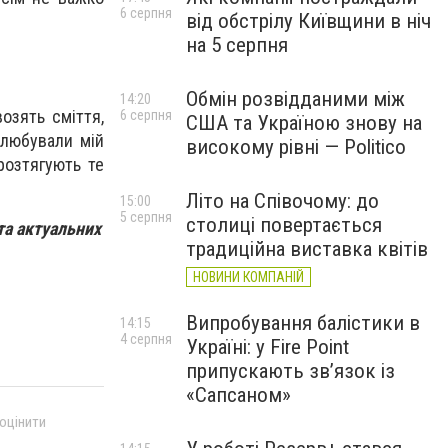
6 серпня
від обстрілу Київщини в ніч
на 5 серпня
Обмін розвідданими між
14:20
озять сміття,
6 серпня
США та Україною знову на
юбували мій
високому рівні — Politico
розтягують те
Літо на Співочому: до
15:00
5 серпня
столиці повертається
та актуальних
традиційна виставка квітів
НОВИНИ КОМПАНІЙ
Випробування балістики в
14:15
4 серпня
Україні: у Fire Point
припускають зв’язок із
«Сапсаном»
 оцінити