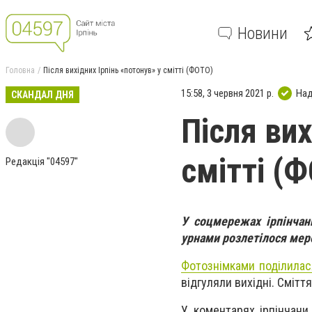
Новини
Головна
Після вихідних Ірпінь «потонув» у смітті (ФОТО)
15:58, 3 червня 2021 р.
Над
СКАНДАЛ ДНЯ
Після вих
смітті (
Редакція "04597"
У соцмережах ірпінчан
урнами розлетілося ме
Фотознімками поділилас
відгуляли вихідні. Смітт
У коментарях ірпінчани