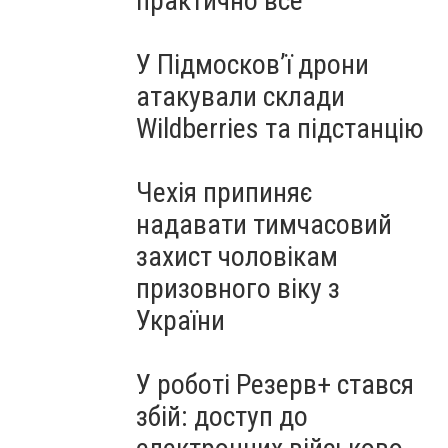
практично все"
У Підмосков’ї дрони
атакували склади
Wildberries та підстанцію
Чехія припиняє
надавати тимчасовий
захист чоловікам
призовного віку з
України
У роботі Резерв+ стався
збій: доступ до