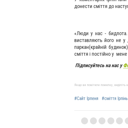
донести сміття до наступ
«Люди у нас - бидлота.
виставляють його н
паркан(крайній будинок)
сміття і постійно у мене
Підписуйтесь на нас у
Ф
Якщо ви помітили помилку, виділіть нео
#Сайт Ірпеня
#сміття Ірпінь