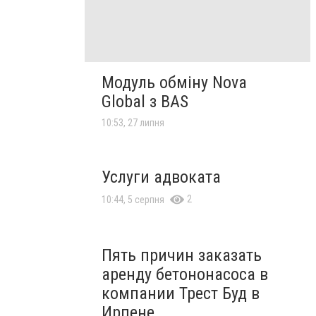
Модуль обміну Nova
Global з BAS
10:53, 27 липня
Услуги адвоката
2
10:44, 5 серпня
Пять причин заказать
аренду бетононасоса в
компании Трест Буд в
Ирпене