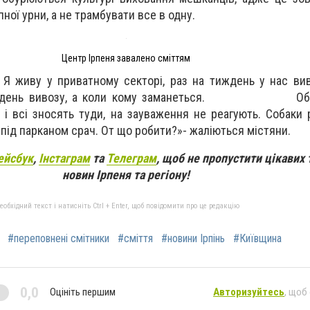
ної урни, а не трамбувати все в одну.
Центр Ірпеня завалено сміттям
 Я живу у приватному секторі, раз на тиждень у нас вив
е у день вивозу, а коли кому заманеться. Обл
 і всі зносять туди, на зауваження не реагують. Собаки 
 під парканом срач. От що робити?»- жаліються містяни.
ейсбук
,
Інстаграм
та
Телеграм
, щоб не пропустити цікавих 
новин Ірпеня та регіону!
бхідний текст і натисніть Ctrl + Enter, щоб повідомити про це редакцію
#переповнені смітники
#сміття
#новини Ірпінь
#Київщина
0,0
Оцініть першим
Авторизуйтесь
, щоб