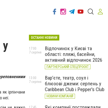
ОСТАННІ НОВИНИ
 у
Відпочинок у Києві та
17:00
7 серпня
області: пляжі, басейни,
активний відпочинок 2026
ПАРТНЕРСЬКИЙ СПЕЦПРОЄКТ
ереповненими
Вар’єте, театр, соул і
13:00
7 серпня
блюзові джеми: серпень у
Caribbean Club і Pepper's Club
 як ірпінчани
НОВИНИ КОМПАНІЙ
о неї.
Які компанії постраждали
всім не важко
17:45