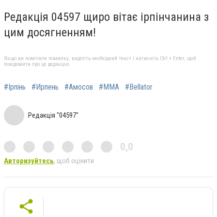
Редакція 04597 щиро вітає ірпінчанина з
цим досягненням!
Якщо ви помітили помилку, виділіть необхідний текст і натисніть Ctrl + Enter, щоб
повідомити про це редакцію
#Ірпінь
#Ирпень
#Амосов
#ММА
#Bellator
Редакція "04597"
0,0
Авторизуйтесь
, щоб оцінити