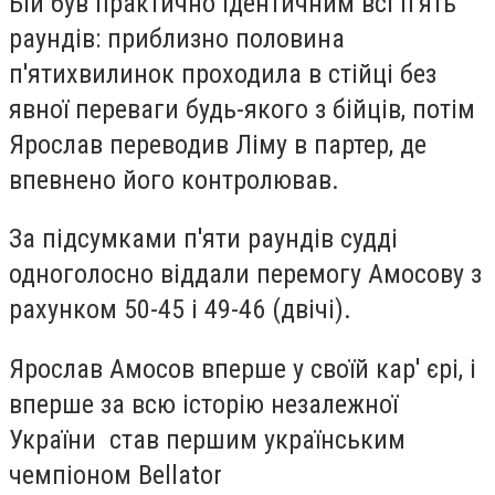
Бій був практично ідентичним всі п'ять
раундів: приблизно половина
п'ятихвилинок проходила в стійці без
явної переваги будь-якого з бійців, потім
Ярослав переводив Ліму в партер, де
впевнено його контролював.
За підсумками п'яти раундів судді
одноголосно віддали перемогу Амосову з
рахунком 50-45 і 49-46 (двічі).
Ярослав Амосов вперше у своїй кар' єрі, і
вперше за всю історію незалежної
України став першим українським
чемпіоном Bellator