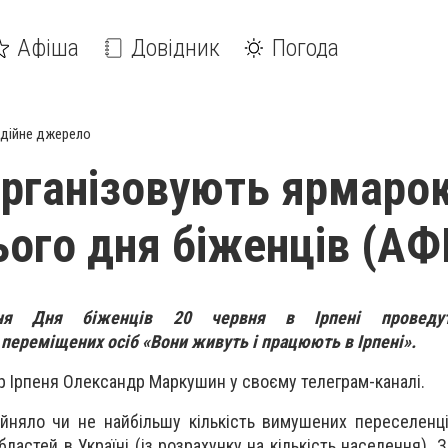
Афіша
Довідник
Погода
дійне джерело
 організовують ярмаро
ього дня біженців (А
ня Дня біженців 20 червня в Ірпені проведут
переміщених осіб «Вони живуть і працюють в Ірпені».
р Ірпеня Олександр Маркушин у своєму телеграм-каналі.
рийняло чи не найбільшу кількість вимушених переселенц
бластей в Україні (із розрахунку на кількість населення). 