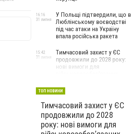
У Польщі підтвердили, що в
16:16
31 липня
Люблінському воєводстві
під час атаки на Україну
впала російська ракета
Тимчасовий захист у ЄС
15:42
31 липня
продовжили до 2028 року:
нові вимоги для
військовозобов’язаних
українців
ТОП НОВИНИ
Тимчасовий захист у ЄС
продовжили до 2028
року: нові вимоги для