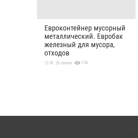
Евроконтейнер мусорный
металлический. Евробак
железный для мусора,
отходов
136
12:41, 26 липня