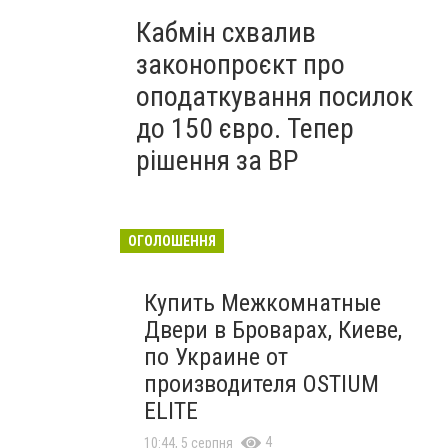
Кабмін схвалив
законопроєкт про
оподаткування посилок
до 150 євро. Тепер
рішення за ВР
ОГОЛОШЕННЯ
Купить Межкомнатные
Двери в Броварах, Киеве,
по Украине от
производителя OSTIUM
ELITE
4
10:44, 5 серпня