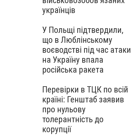
військовозобов’язаних
українців
У Польщі підтвердили,
що в Люблінському
воєводстві під час атаки
на Україну впала
російська ракета
Перевірки в ТЦК по всій
країні: Генштаб заявив
про нульову
толерантність до
корупції