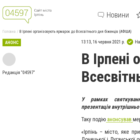
Новини
Головна
В Ірпені організовують ярмарок до Всесвітнього дня біженців (АФІША)
13:13, 16 червня 2021 р.
На
АНОНС
В Ірпені
Всесвітн
Редакція "04597"
У рамках святкуван
презентація внутрішньо 
Таку подію
анонсував
ме
«Ірпінь – місто, яке п
Донецької і Луганської о