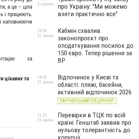
2 серпня
про Україну: "Ми можемо
и, а це – ціла
взяти практично все"
ь і працюють.
 і наповнюючи
Кабмін схвалив
18:56
31 липня
законопроєкт про
оподаткування посилок до
150 євро. Тепер рішення за
нтацію за
ВР
Відпочинок у Києві та
18:00
и цікавих та
31 липня
області: пляжі, басейни,
активний відпочинок 2026
ПАРТНЕРСЬКИЙ СПЕЦПРОЄКТ
Перевірки в ТЦК по всій
16:23
31 липня
країні: Генштаб заявив про
нульову толерантність до
корупції
 оцінити