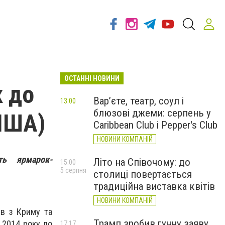
ОСТАННІ НОВИНИ
к до
Вар’єте, театр, соул і
13:00
блюзові джеми: серпень у
ФІША)
Caribbean Club і Pepper's Club
НОВИНИ КОМПАНІЙ
ь ярмарок-
Літо на Співочому: до
15:00
5 серпня
столиці повертається
традиційна виставка квітів
НОВИНИ КОМПАНІЙ
ів з Криму та
Трамп зробив гучну заяву
З 2014 року до
17:17