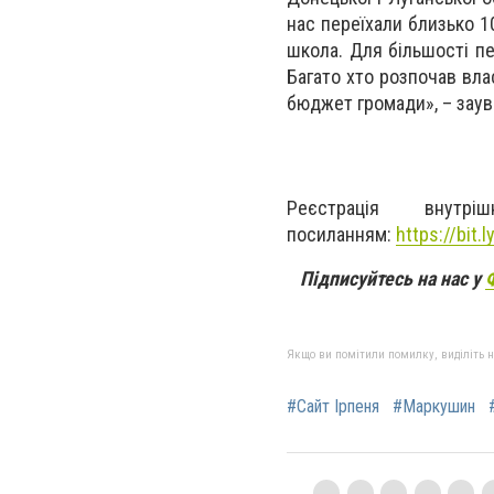
нас переїхали близько 10
школа. Для більшості пе
Багато хто розпочав вла
бюджет громади», – зау
Реєстрація внутр
посиланням:
https://bit.
Підписуйтесь на нас у
Якщо ви помітили помилку, виділіть нео
#Сайт Ірпеня
#Маркушин