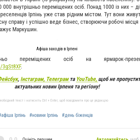
 000 внутрішньо переміщених осіб. Понад 1000 із них – діт
реселенців Ірпінь уже став рідним містом. Тут вони живут
сну справу і успішно веде бізнес, створюючи робочі місця
важує Маркушин.
Афіша заходів в Ірпені
ішньо переміщених осіб на ярмарок-презе
ly/3gSt8XF
.
Фейсбук
,
Інстаграм,
Телеграм
та
YouTube,
щоб не пропустит
актуальних новин Ірпеня та регіону!
бхідний текст і натисніть Ctrl + Enter, щоб повідомити про це редакцію
#афіша Ірпінь
#новини Ірпінь
#день біженців
0,0
Оцініть першим
Авторизуйтесь
, щоб