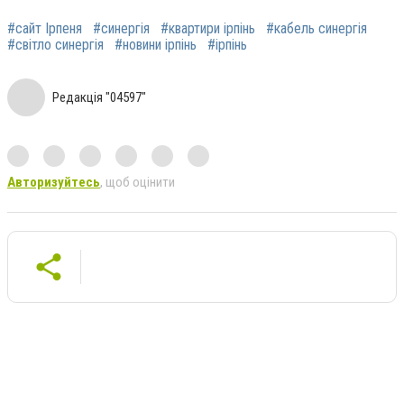
#сайт Ірпеня
#синергія
#квартири ірпінь
#кабель синергія
#світло синергія
#новини ірпінь
#ірпінь
Редакція "04597"
Авторизуйтесь
, щоб оцінити