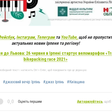
Фейсбук
,
Інстаграм,
Телеграм
та
YouTube,
щоб не пропустит
актуальних новин Ірпеня та регіону!
ня до Львова: 26 червня в Ірпені стартує веломарафон «Tr
bikepacking race 2021»
бхідний текст і натисніть Ctrl + Enter, щоб повідомити про це редакцію
#джазовий вечір Ірпінь
#джаз Ірпінь
#Київщина
0,0
Оцініть першим
Авторизуйтесь
, щоб