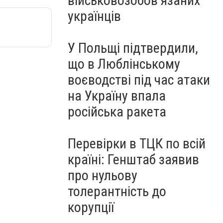
військовозобов’язаних
українців
У Польщі підтвердили,
що в Люблінському
воєводстві під час атаки
на Україну впала
російська ракета
Перевірки в ТЦК по всій
країні: Генштаб заявив
про нульову
толерантність до
корупції