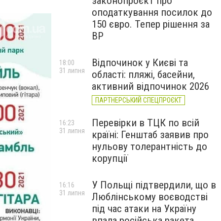
законопроєкт про
оподаткування посилок до
150 євро. Тепер рішення за
ВР
Відпочинок у Києві та
18:00
31 липня
області: пляжі, басейни,
активний відпочинок 2026
ПАРТНЕРСЬКИЙ СПЕЦПРОЄКТ
Перевірки в ТЦК по всій
16:23
31 липня
країні: Генштаб заявив про
нульову толерантність до
корупції
У Польщі підтвердили, що в
16:16
31 липня
Люблінському воєводстві
під час атаки на Україну
впала російська ракета