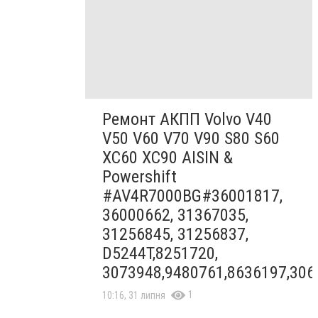
Ремонт АКПП Volvo V40
V50 V60 V70 V90 S80 S60
XC60 XC90 AISIN &
Powershift
#AV4R7000BG#36001817,
36000662, 31367035,
31256845, 31256837,
D5244T,8251720,
3073948,9480761,8636197,306
1
10:16, 31 липня