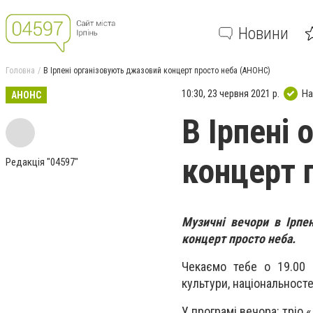
Новини
Головна
В Ірпені організовують джазовий концерт просто неба (АНОНС)
10:30, 23 червня 2021 р.
На
АНОНС
В Ірпені
концерт 
Редакція "04597"
Музичні вечори в Ірпе
концерт просто неба.
Чекаємо тебе о 19.00 
культури, національносте
У програмі вечора: тріо