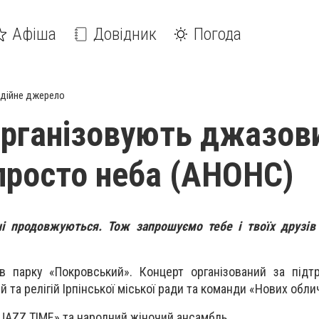
Афіша
Довідник
Погода
дійне джерело
 організовують джазов
просто неба (АНОНС)
ні продовжуються. Тож запрошуємо тебе і твоїх друзів
в парку «Покровський». Концерт організований за підт
й та релігій Ірпінської міської ради та команди «Нових обли
 «JAZZ TIME» та народний жіночий ансамбль.