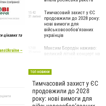
Тимчасовий захист у ЄС
15:42
31 липня
продовжили до 2028 року:
нові вимоги для
військовозобов’язаних
українців
и цікавих та
Максим Бородін наживо:
17:00
ansUkraїne –
29 липня
великий літній концерт на
терасі River Mall
НОВИНИ КОМПАНІЙ
ТОП НОВИНИ
Тимчасовий захист у ЄС
продовжили до 2028
 оцінити
року: нові вимоги для