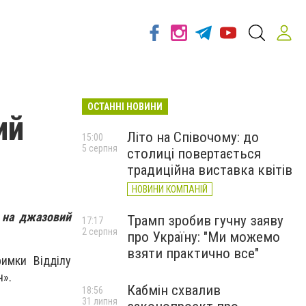
ОСТАННІ НОВИНИ
ий
Літо на Співочому: до
15:00
5 серпня
столиці повертається
традиційна виставка квітів
НОВИНИ КОМПАНІЙ
 на джазовий
Трамп зробив гучну заяву
17:17
2 серпня
про Україну: "Ми можемо
взяти практично все"
римки Відділу
ч».
Кабмін схвалив
18:56
31 липня