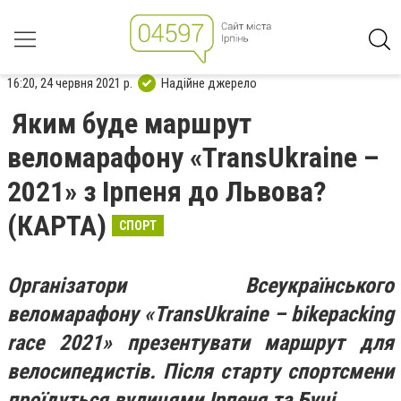
16:20, 24 червня 2021 р.
Надійне джерело
Яким буде маршрут
веломарафону «TransUkraіne –
2021» з Ірпеня до Львова?
(КАРТА)
СПОРТ
Організатори Всеукраїнського
веломарафону «TransUkraіne – bikepacking
race 2021» презентувати маршрут для
велосипедистів. Після старту спортсмени
проїдуться вулицями Ірпеня та Бучі.