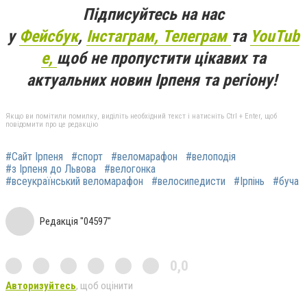
Підписуйтесь на нас
у
Фейсбук
,
Інстаграм,
Телеграм
та
YouTub
e,
щоб не пропустити цікавих та
актуальних новин Ірпеня та регіону!
Якщо ви помітили помилку, виділіть необхідний текст і натисніть Ctrl + Enter, щоб
повідомити про це редакцію
#Сайт Ірпеня
#спорт
#веломарафон
#велоподія
#з Ірпеня до Львова
#велогонка
#всеукраїнський веломарафон
#велосипедисти
#Ірпінь
#буча
Редакція "04597"
0,0
Авторизуйтесь
, щоб оцінити