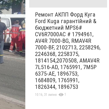
Ремонт АКПП Форд Куга
Ford Kuga гарантійний &
бюджетний MPS6#
CV6R7000AC # 1794961,
AV4R 7000-BG, RMAV4R
7000-BF, 2102713, 2258296,
2246368, 2258375,
1814154,2070508, AMAV4R
7L516-AD, 1765991, 7M5P
6375-AE, 1896753,
1684809, 1765991,
1826344, 1896753
1
10:16, 31 липня