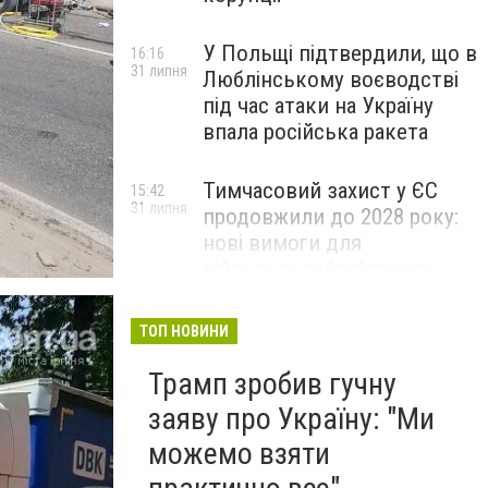
У Польщі підтвердили, що в
16:16
31 липня
Люблінському воєводстві
під час атаки на Україну
впала російська ракета
Тимчасовий захист у ЄС
15:42
31 липня
продовжили до 2028 року:
нові вимоги для
військовозобов’язаних
українців
ТОП НОВИНИ
Трамп зробив гучну
заяву про Україну: "Ми
можемо взяти