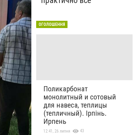
практично все"
ОГОЛОШЕННЯ
Поликарбонат
монолитный и сотовый
для навеса, теплицы
(тепличный). Ірпінь.
Ирпень
43
12:41, 26 липня