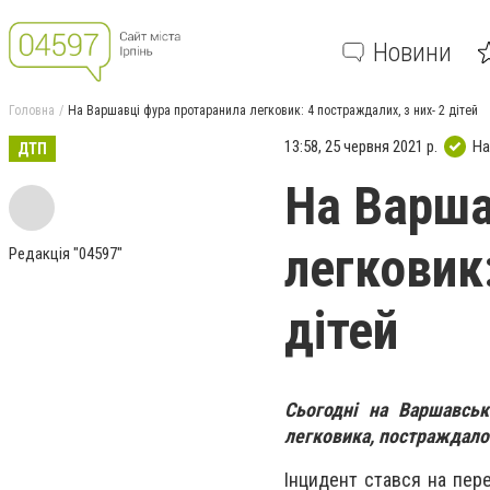
Новини
Головна
На Варшавці фура протаранила легковик: 4 постраждалих, з них- 2 дітей
13:58, 25 червня 2021 р.
На
ДТП
На Варша
легковик:
Редакція "04597"
дітей
Сьогодні на Варшавськ
легковика, постраждало 4
Інцидент стався на пер