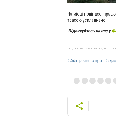
На місці події досі пра
трасою ускладнено.
Підписуйтесь на нас у
Ф
Якщо ви помітили помилку, виділіть нео
#Сайт Ірпеня
#Буча
#варш