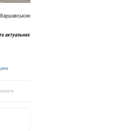
ух Варшавською
та актуальних
щина
 оцінити