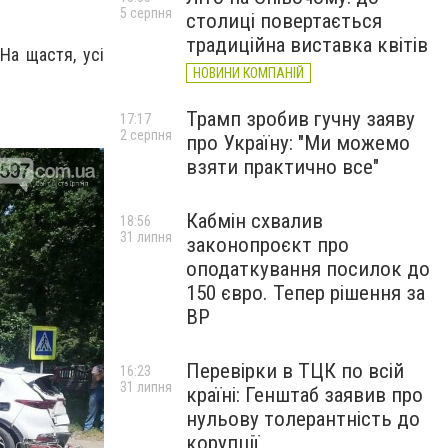
5 серпня
столиці повертається
традиційна виставка квітів
На щастя, усі
НОВИНИ КОМПАНІЙ
Трамп зробив гучну заяву
17:17
2 серпня
про Україну: "Ми можемо
взяти практично все"
Кабмін схвалив
18:56
31 липня
законопроєкт про
оподаткування посилок до
150 євро. Тепер рішення за
ВР
Перевірки в ТЦК по всій
16:23
31 липня
країні: Генштаб заявив про
нульову толерантність до
корупції