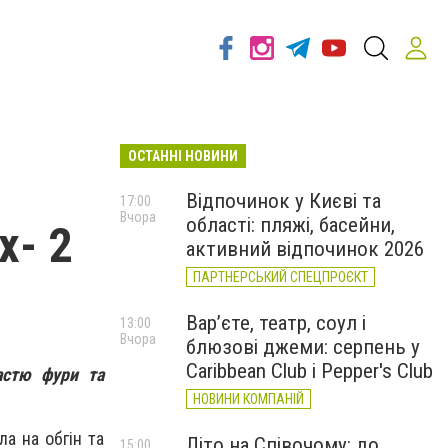
ОСТАННІ НОВИНИ
Відпочинок у Києві та
17:00
Вчора
області: пляжі, басейни,
х- 2
активний відпочинок 2026
ПАРТНЕРСЬКИЙ СПЕЦПРОЄКТ
Вар’єте, театр, соул і
13:00
Вчора
блюзові джеми: серпень у
Caribbean Club і Pepper's Club
астю фури та
НОВИНИ КОМПАНІЙ
а на обгін та
Літо на Співочому: до
15:00