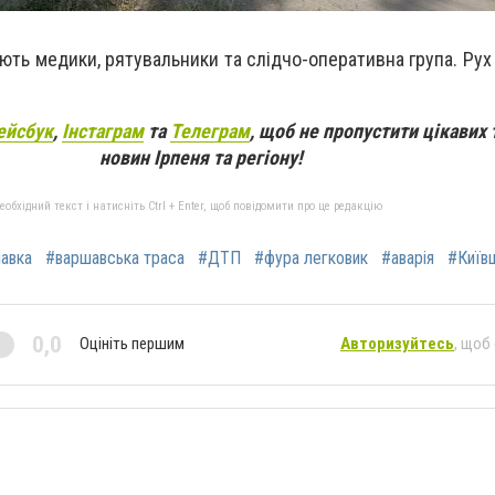
цюють медики, рятувальники та слідчо-оперативна група. Р
ейсбук
,
Інстаграм
та
Телеграм
, щоб не пропустити цікавих 
новин Ірпеня та регіону!
бхідний текст і натисніть Ctrl + Enter, щоб повідомити про це редакцію
авка
#варшавська траса
#ДТП
#фура легковик
#аварія
#Київ
0,0
Оцініть першим
Авторизуйтесь
, щоб