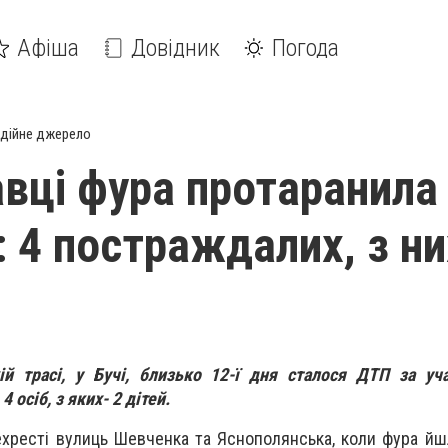
Афіша
Довідник
Погода
дійне джерело
вці фура протаранила
 4 постраждалих, з ни
ій трасі, у Бучі, близько 12-ї дня сталося ДТП за уч
 осіб, з яких- 2 дітей.
ехресті вулиць Шевченка та Яснополянська, коли фура йшл