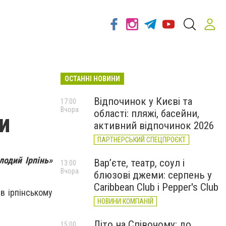
ОСТАННІ НОВИНИ
Відпочинок у Києві та
17:00
Вчора
області: пляжі, басейни,
и
активний відпочинок 2026
ПАРТНЕРСЬКИЙ СПЕЦПРОЄКТ
лодий Ірпінь»
Вар’єте, театр, соул і
13:00
Вчора
блюзові джеми: серпень у
Caribbean Club і Pepper's Club
в ірпінському
НОВИНИ КОМПАНІЙ
Літо на Співочому: до
15:00