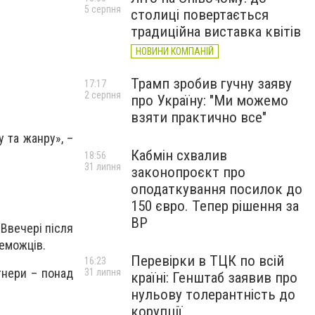
5 серпня
столиці повертається
традиційна виставка квітів
НОВИНИ КОМПАНІЙ
Трамп зробив гучну заяву
17:17
2 серпня
про Україну: "Ми можемо
взяти практично все"
 та жанру», –
Кабмін схвалив
18:56
31 липня
законопроєкт про
оподаткування посилок до
150 євро. Тепер рішення за
ВР
 Ввечері після
реможців.
Перевірки в ТЦК по всій
16:23
ртнери – понад
31 липня
країні: Генштаб заявив про
нульову толерантність до
корупції