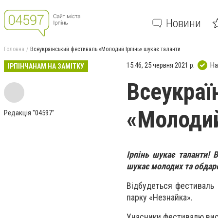
Новини
Головна
Всеукраїнський фестиваль «Молодий Ірпінь» шукає таланти
15:46, 25 червня 2021 р.
На
ІРПІНЧАНАМ НА ЗАМІТКУ
Всеукраї
«Молодий
Редакція "04597"
Ірпінь шукає таланти! 
шукає молодих та обдаро
Відбудеться фестиваль в
парку «Незнайка».
Учасники фестивалю вист