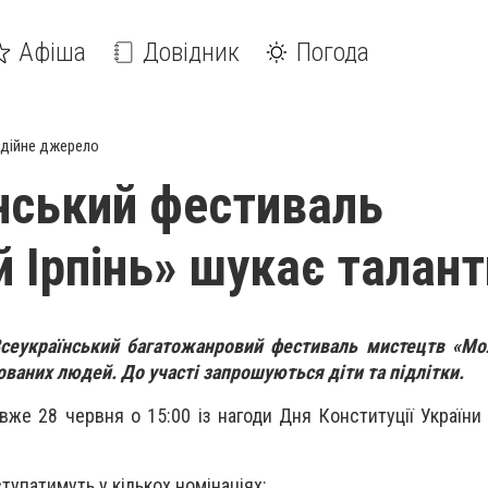
Афіша
Довідник
Погода
дійне джерело
нський фестиваль
 Ірпінь» шукає талант
Всеукраїнський багатожанровий фестиваль мистецтв «Мо
ваних людей. До участі запрошуються діти та підлітки.
же 28 червня о 15:00 із нагоди Дня Конституції України 
упатимуть у кількох номінаціях: