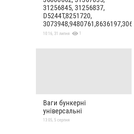
31256845, 31256837,
D5244T,8251720,
3073948,9480761,8636197,306
1
10:16, 31 липня
Ваги бункерні
універсальні
13:05, 5 серпня