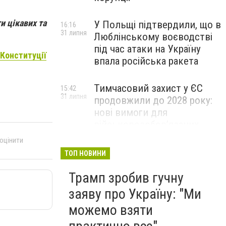
и цікавих та
У Польщі підтвердили, що в
16:16
31 липня
Люблінському воєводстві
під час атаки на Україну
 Конституції
впала російська ракета
Тимчасовий захист у ЄС
15:42
31 липня
продовжили до 2028 року:
нові вимоги для
військовозобов’язаних
українців
 оцінити
ТОП НОВИНИ
Трамп зробив гучну
заяву про Україну: "Ми
можемо взяти