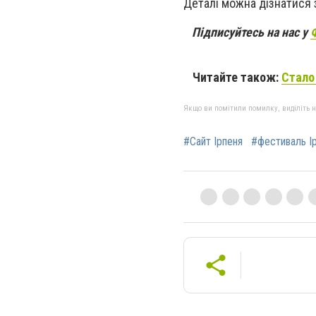
Деталі можна дізнатися 
Підписуйтесь на нас у
Читайте також:
Стало 
Якщо ви помітили помилку, виділіть нео
#Сайт Ірпеня
#фестиваль Ір