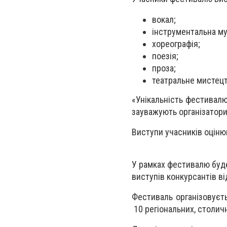
вокал;
інструментальна му
хореографія;
поезія;
проза;
театральне мистецт
«Унікальність фестивалю
зауважують організатори
Виступи учасників оціню
У рамках фестивалю буде
виступів конкурсантів ві
Фестиваль організовуєть
10 регіональних, столичн