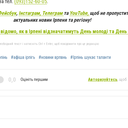
за тел.
(093)152-60-05
.
Фейсбук
,
Інстаграм,
Телеграм
та
YouTube,
щоб не пропустит
актуальних новин Ірпеня та регіону!
відомо, як в Ірпені відзначатимуть День молоді та День
бхідний текст і натисніть Ctrl + Enter, щоб повідомити про це редакцію
пінь
#афіша ірпігь
#новини врпвнь
#Ірпінь шукає таланти
0,0
Оцініть першим
Авторизуйтесь
, щоб