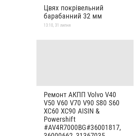
Цвях покрівельний
барабанний 32 мм
13:10, 31 липня
Ремонт АКПП Volvo V40
V50 V60 V70 V90 S80 S60
XC60 XC90 AISIN &
Powershift
#AV4R7000BG#36001817,
36000662, 31367035,