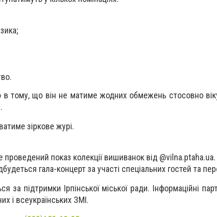
зика;
во.
 в тому, що він не матиме жодних обмежень стосовно віку
.
ватиме зіркове журі.
 проведений показ колекції вишиванок від @vilna.ptaha.ua.
дбудеться гала-концерт за участі спеціальних гостей та пе
ся за підтримки Ірпінської міської ради. Інформаційні па
их і всеукраїнських ЗМІ.