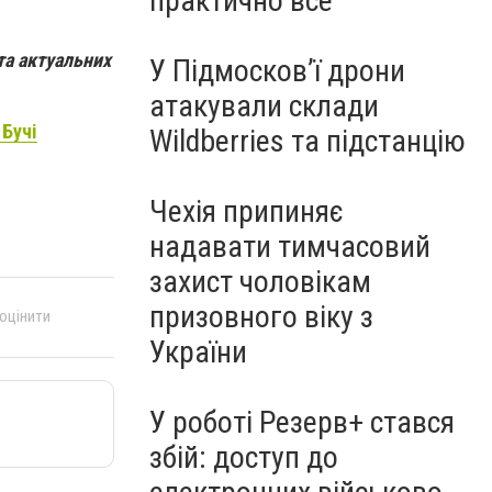
практично все"
та актуальних
У Підмосков’ї дрони
атакували склади
 Бучі
Wildberries та підстанцію
Чехія припиняє
надавати тимчасовий
захист чоловікам
призовного віку з
 оцінити
України
У роботі Резерв+ стався
збій: доступ до