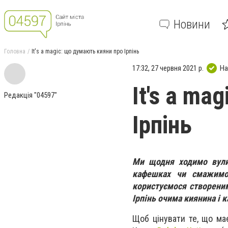
Новини
Головна
It's a magic: що думають кияни про Ірпінь
17:32, 27 червня 2021 р.
На
It's a ma
Редакція "04597"
Ірпінь
Ми щодня ходимо вулиц
кафешках чи смажимо 
користуємося створени
Ірпінь очима киянина і 
Щоб цінувати те, що ма