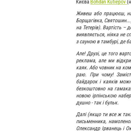
Києва
Bohdan Kutiepov
(
Живеш або працюєш, нап
Борщагівка, Святошин...
на Тетерів). Вартість – д
виявляється, ніяка не с
з сауною в тамбурі, де б
Але! Друзі, це того вар
реклама, але ми відкри
каяк. Або човник на компа
раю. При чому! Заміст
байдарок і каяків можн
безкоштовно на гамака
новою ірпінською набер
душно - так і бульк.
Далі (якщо ти все ж та
письменника, намоленог
Олександр Ірванець і О