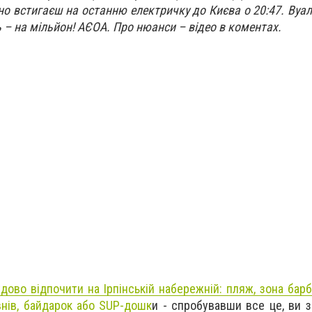
но встигаєш на останню електричку до Києва о 20:47. Вуаля!
 – на мільйон! АЄОА. Про нюанси – відео в коментах.
дово відпочити на Ірпінській набережній: пляж, зона бар
внів, байдарок або SUP-дошк
и - спробувавши все це, ви 