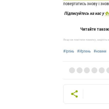
повертатись знову і знов
Підписуйтесь на нас у
Ф
Читайте також
Якщо ви помітили помилку, виділіть нео
#Ірпінь
#Ирпень
#новини