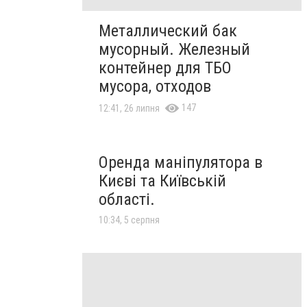
Металлический бак
мусорный. Железный
контейнер для ТБО
мусора, отходов
147
12:41, 26 липня
Оренда маніпулятора в
Києві та Київській
області.
10:34, 5 серпня