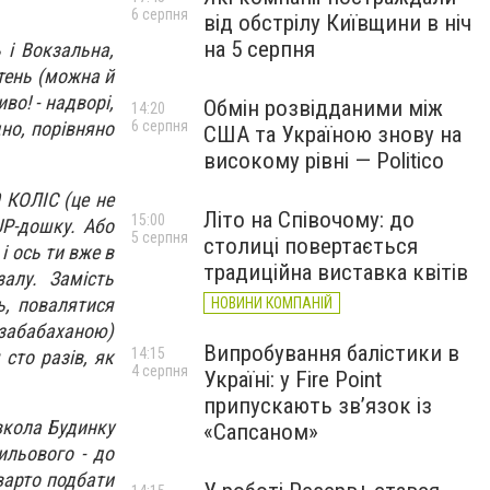
6 серпня
від обстрілу Київщини в ніч
на 5 серпня
 і Вокзальна,
тень (можна й
иво! - надворі,
Обмін розвідданими між
14:20
6 серпня
дно, порівняно
США та Україною знову на
високому рівні — Politico
0 КОЛІС (це не
Літо на Співочому: до
15:00
UP-дошку. Або
5 серпня
столиці повертається
і ось ти вже в
традиційна виставка квітів
алу. Замість
ь, повалятися
НОВИНИ КОМПАНІЙ
 забабаханою)
Випробування балістики в
14:15
сто разів, як
4 серпня
Україні: у Fire Point
припускають зв’язок із
вкола Будинку
«Сапсаном»
ильового - до
варто подбати