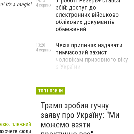
У роботі Резерв+ стався
14:15
 It's a magic!
4 серпня
збій: доступ до
електронних військово-
облікових документів
обмежений
Чехія припиняє надавати
13:20
4 серпня
тимчасовий захист
чоловікам призовного віку
з України
ТОП НОВИНИ
Трамп зробив гучну
заяву про Україну: "Ми
можемо взяти
бекю, пляжний
захочете сюди