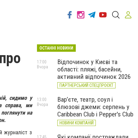
ОСТАННІ НОВИНИ
 про
Відпочинок у Києві та
17:00
Вчора
області: пляжі, басейни,
активний відпочинок 2026
ПАРТНЕРСЬКИЙ СПЕЦПРОЄКТ
ій, сидимо у
Вар’єте, театр, соул і
13:00
а справа, ми
Вчора
блюзові джеми: серпень у
 поглянути на
Caribbean Club і Pepper's Club
он.
НОВИНИ КОМПАНІЙ
й журналіст з
Які компанії постраждали
17:45