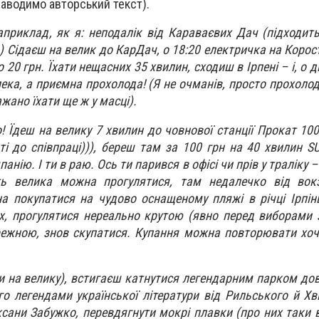
наводимо авторський текст).
риклад, як я: неподалік від Караваєвих Дач (підходить
) Сідаєш на велик до КарДач, о 18:20 електричка на Корос
о 20 грн. Їхати нещасних 35 хвилин, сходиш в Ірпені – і, о д
пека, а приємна прохолода! (Я не очманів, просто прохоло
ажано їхати ще ж у масці).
то! Їдеш на велику 7 хвилин до човнової станції Прокат 10
ті до співпраці))), береш там за 100 грн на 40 хвилин S
нію. І ти в раю. Ось ти парився в офісі чи прів у траліку – 
ь велика можна прогулятися, там недалечко від вокз
а покупатися на чудово оснащеному пляжі в річці Ірпін
х, прогулятися нереально крутою (явно перед виборами
ежною, знов скупатися. Купання можна повторювати хоч 
ки на велику), встигаєш катнутися легендарним парком до
о легендами української літератури від Рильського й Хв
ксани Забужко, перевдягнути мокрі плавки (про них таки 