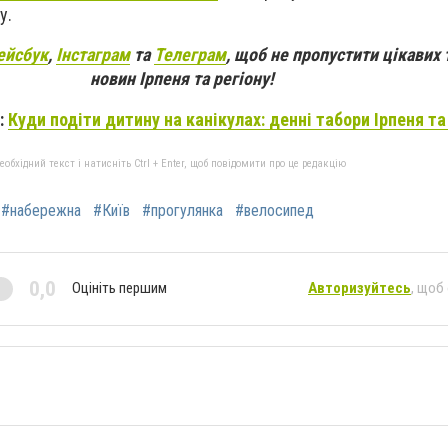
у.
ейсбук
,
Інстаграм
та
Телеграм
, щоб не пропустити цікавих 
новин Ірпеня та регіону!
:
Куди подіти дитину на канікулах: денні табори Ірпеня та
бхідний текст і натисніть Ctrl + Enter, щоб повідомити про це редакцію
#набережна
#Київ
#прогулянка
#велосипед
0,0
Оцініть першим
Авторизуйтесь
, щоб