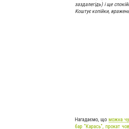
заздалегідь) і ще спокій
Коштує копійки, вражень
Нагадаємо, що
можна чу
бар "Карась", прокат чо