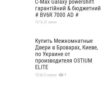
C-Max Galaxy powershift
гарантійний & бюджетний
# BV6R 7000 AD #
10:16, 31 липня
Купить Межкомнатные
Двери в Броварах, Киеве,
по Украине от
производителя OSTIUM
ELITE
4
10:44, 5 серпня