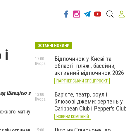
ОСТАННІ НОВИНИ
 і
Відпочинок у Києві та
17:00
Вчора
області: пляжі, басейни,
активний відпочинок 2026
ПАРТНЕРСЬКИЙ СПЕЦПРОЄКТ
над Швецією з
Вар’єте, театр, соул і
13:00
Вчора
блюзові джеми: серпень у
Caribbean Club і Pepper's Club
можного матчу
НОВИНИ КОМПАНІЙ
Літо на Співочому: до
сєдін отримав
15:00