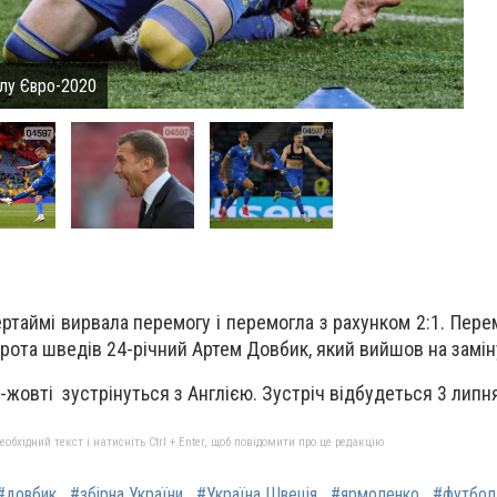
алу Євро-2020
таймі вирвала перемогу і перемогла з рахунком 2:1. Пере
ворота шведів
24-річний Артем Довбик, який вийшов на замін
жовті зустрінуться з Англією.
Зустріч відбудеться 3 липня
бхідний текст і натисніть Ctrl + Enter, щоб повідомити про це редакцію
#довбик
#збірна України
#Україна Швеція
#ярмоленко
#футбол