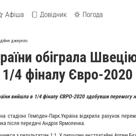
Афіша
Довідник
Погода
дійне джерело
раїни обіграла Швецію
 1/4 фіналу Євро-2020
раїни вийшла в 1/4 фіналу ЄВРО-2020 здобувши перемогу 
 на стадіоні Гемпден-Парк.
Україна відкрила рахунок пере
ка після передачі Андрія Ярмоленка.
нчився з результатом 1:1. У першому екстратаймі Артем Бє