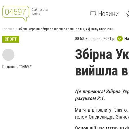
Новини
Головна
Збірна України обіграла Швецію і вийшла в 1/4 фіналу Євро-2020
00:50, 30 червня 2021 р.
На
СПОРТ
Збірна Ук
вийшла в
Редакція "04597"
Це перемога! Збірна Ук
рахунком 2:1.
Матч відіграли у Глазго,
голом Олександра Зінчен
Основний час матчу закі