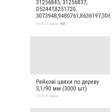
31256845, 31256837,
D5244T,8251720,
3073948,9480761,8636197,306
1
10:16, 31 липня
Рейкові цвяхи по дереву
3,1/90 мм (3000 шт)
13:10, 31 липня