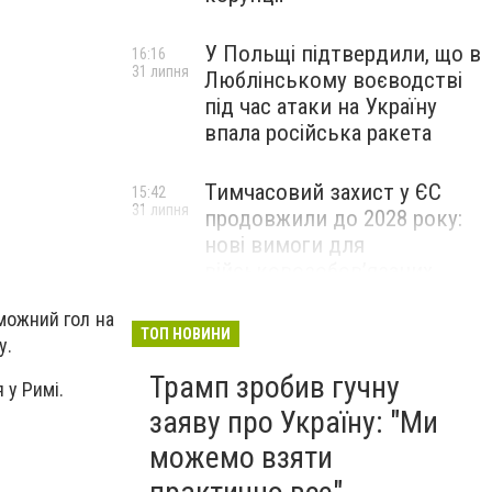
У Польщі підтвердили, що в
16:16
31 липня
Люблінському воєводстві
Україна пройшла в 1/4 фіналу Євро-2020
під час атаки на Україну
впала російська ракета
Тимчасовий захист у ЄС
15:42
31 липня
продовжили до 2028 року:
нові вимоги для
військовозобов’язаних
українців
можний гол на
ТОП НОВИНИ
у.
Трамп зробив гучну
 у Римі.
заяву про Україну: "Ми
можемо взяти