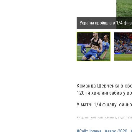
Україна пройшла в 1/4 фін
Команда Шевченка в овер
120-ій хвилині забив у 
У матчі 1/4 фіналу
синьо-
Якщо ви помітили помилку, виділіть нео
#Сайт Ірпеня
#євро-2020