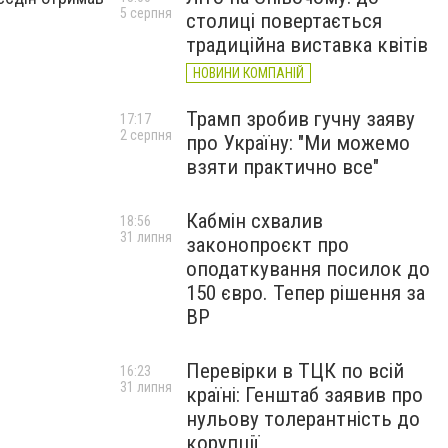
5 серпня
столиці повертається
традиційна виставка квітів
НОВИНИ КОМПАНІЙ
Трамп зробив гучну заяву
17:17
2 серпня
про Україну: "Ми можемо
взяти практично все"
Кабмін схвалив
18:56
31 липня
законопроєкт про
оподаткування посилок до
150 євро. Тепер рішення за
ВР
Перевірки в ТЦК по всій
16:23
31 липня
країні: Генштаб заявив про
нульову толерантність до
корупції