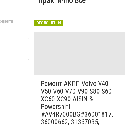
практично все"
 оцінити
ОГОЛОШЕННЯ
Ремонт АКПП Volvo V40
V50 V60 V70 V90 S80 S60
XC60 XC90 AISIN &
Powershift
#AV4R7000BG#36001817,
36000662, 31367035,