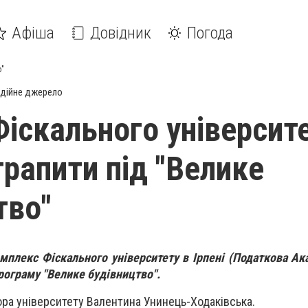
Афіша
Довідник
Погода
о"
дійне джерело
Фіскального університ
рапити під "Велике
тво"
омплекс Фіскального університету в Ірпені (Податкова А
рограму "Велике будівництво".
тора університету Валентина Унинець-Ходаківська.