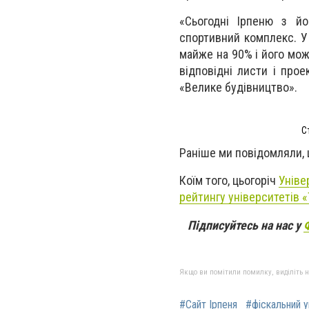
«Сьогодні Ірпеню з й
спортивний комплекс. У
майже на 90% і його мож
відповідні листи і про
«Велике будівництво».
С
Раніше ми повідомляли,
Коїм того, цьогоріч
Уніве
рейтингу університетів «
Підписуйтесь на нас у
Якщо ви помітили помилку, виділіть нео
#Сайт Ірпеня
#фіскальний у