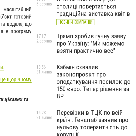
5 серпня
столиці повертається
й масштабний
традиційна виставка квітів
б'єкт готовий
НОВИНИ КОМПАНІЙ
та додала, що
ня в програму
Трамп зробив гучну заяву
17:17
2 серпня
про Україну: "Ми можемо
взяти практично все"
Кабмін схвалив
и.
18:56
31 липня
законопроєкт про
ісце щорічному
оподаткування посилок до
150 євро. Тепер рішення за
ВР
и цікавих та
Перевірки в ТЦК по всій
16:23
31 липня
країні: Генштаб заявив про
нульову толерантність до
корупції