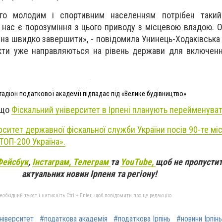
ого молодим і спортивним населенням потрібен таки
 нас є порозуміння з цього приводу з місцевою владою. О
на швидко завершити», - повідомила Унинець-Ходаківська 
екти уже направляються на рівень держави для включен
тадіон податкової академії підпадає під «Велике будівництво»
 що
Фіскальний університет в Ірпені планують перейменуват
рситет державної фіскальної служби України посів 90-те м
ТОП-200 Україна».
Фейсбук
,
Інстаграм,
Телеграм
та
YouTube,
щоб не пропустит
актуальних новин Ірпеня та регіону!
бхідний текст і натисніть Ctrl + Enter, щоб повідомити про це редакцію
ніверситет
#податкова академія
#податкова Ірпінь
#новини Ірпінь