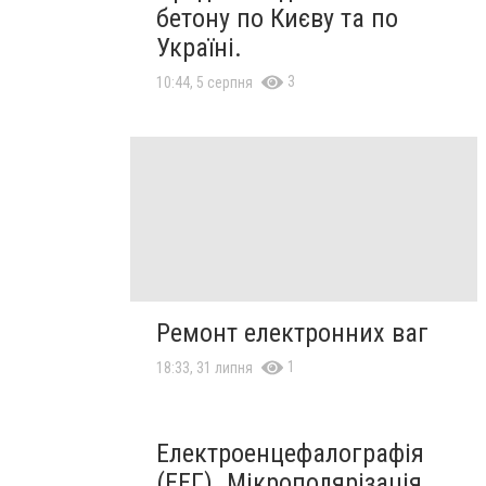
бетону по Києву та по
Україні.
3
10:44, 5 серпня
Ремонт електронних ваг
1
18:33, 31 липня
Електроенцефалографія
(ЕЕГ). Мікрополярізація