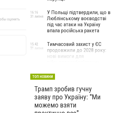
У Польщі підтвердили, що в
16:16
31 липня
Люблінському воєводстві
тобы оценить
під час атаки на Україну
впала російська ракета
Тимчасовий захист у ЄС
15:42
31 липня
продовжили до 2028 року:
нові вимоги для
військовозобов’язаних
українців
ТОП НОВИНИ
Трамп зробив гучну
заяву про Україну: "Ми
можемо взяти