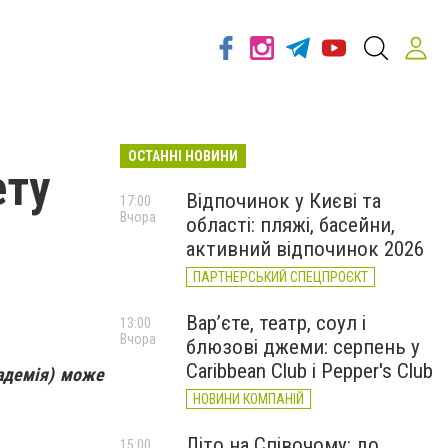
ОСТАННІ НОВИНИ
ету
Відпочинок у Києві та
17:00
Вчора
області: пляжі, басейни,
активний відпочинок 2026
ПАРТНЕРСЬКИЙ СПЕЦПРОЄКТ
Вар’єте, театр, соул і
13:00
Вчора
блюзові джеми: серпень у
Caribbean Club і Pepper's Club
кадемія) може
НОВИНИ КОМПАНІЙ
Літо на Співочому: до
15:00