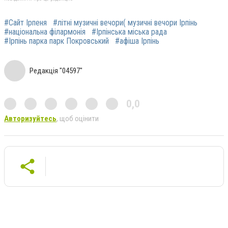
#Сайт Ірпеня
#літні музичні вечори( музичні вечори Ірпінь
#національна філармонія
#Ірпінська міська рада
#Ірпінь парка парк Покровський
#афіша Ірпінь
Редакція "04597"
0,0
Авторизуйтесь
, щоб оцінити