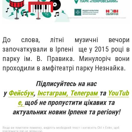
До слова, літні музичні вечори
започаткували в Ірпені ще у 2015 році в
парку ім. В. Правика. Минулоріч вони
проходили
в амфітеатрі парку Незнайка.
Підписуйтесь на нас
у
Фейсбук
,
Інстаграм,
Телеграм
та
YouTub
e,
щоб не пропустити цікавих та
актуальних новин Ірпеня та регіону!
Якщо ви помітили помилку, виділіть необхідний текст і натисніть Ctrl + Enter, щоб
повідомити про це редакцію