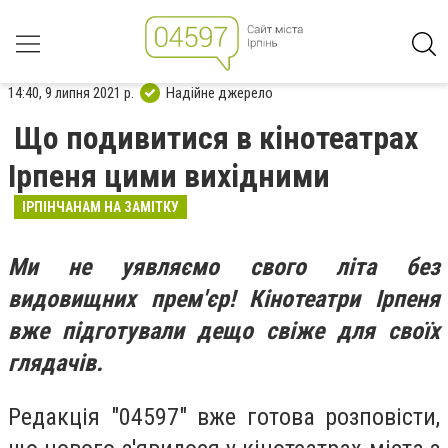
14:40, 9 липня 2021 р.
Надійне джерело
Що подивитися в кінотеатрах
Ірпеня цими вихідними
ІРПІНЧАНАМ НА ЗАМІТКУ
Ми не уявляємо свого літа без
видовищних прем'єр!
Кінотеатри Ірпеня
вже підготували дещо свіже для своїх
глядачів.
Редакція "04597" вже готова розповісти,