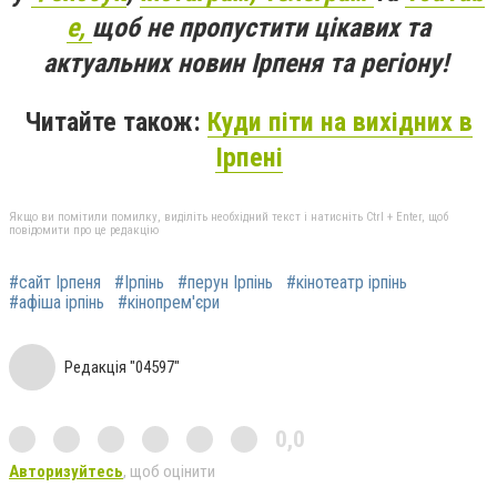
e,
щоб не пропустити цікавих та
актуальних новин Ірпеня та регіону!
Читайте також:
Куди піти на вихідних в
Ірпені
Якщо ви помітили помилку, виділіть необхідний текст і натисніть Ctrl + Enter, щоб
повідомити про це редакцію
#сайт Ірпеня
#Ірпінь
#перун Ірпінь
#кінотеатр ірпінь
#афіша ірпінь
#кінопрем'єри
Редакція "04597"
0,0
Авторизуйтесь
, щоб оцінити