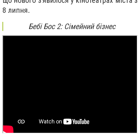
що
нового з'явилося у кінотеатрах міста з
8 липня.
Бебі Бос 2: Сімейний бізнес