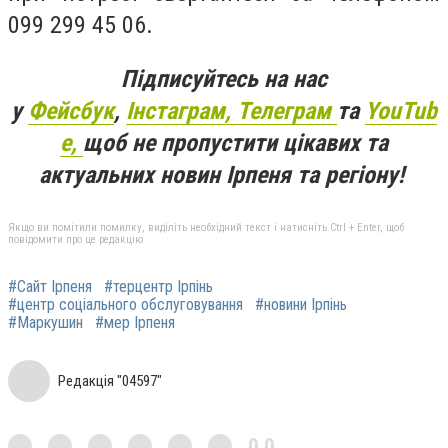
099 299 45 06.
Підписуйтесь на нас
у
Фейсбук
,
Інстаграм,
Телеграм
та
YouTub
e,
щоб не пропустити цікавих та
актуальних новин Ірпеня та регіону!
Якщо ви помітили помилку, виділіть необхідний текст і натисніть Ctrl + Enter, щоб
повідомити про це редакцію
#Сайт Ірпеня
#терцентр Ірпінь
#центр соціального обслуговування
#новини Ірпінь
#Маркушин
#мер Ірпеня
Редакція "04597"
0,0