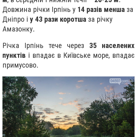
Довжина річки Ірпінь у
14 разів менша
за
Дніпро і
у 43 рази коротша
за річку
Амазонку.
Річка Ірпінь тече через
35 населених
пунктів
і впадає в Київське море, впадає
примусово.