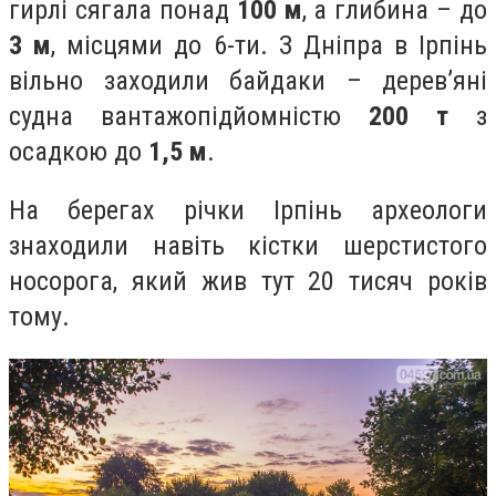
гирлі сягала понад
100 м
, а глибина – до
3 м
, місцями до 6-ти. З Дніпра в Ірпінь
вільно заходили байдаки – дерев’яні
судна вантажопідйомністю
200 т
з
осадкою до
1,5 м
.
На берегах річки Ірпінь археологи
знаходили навіть кістки шерстистого
носорога, який жив тут 20 тисяч років
тому.