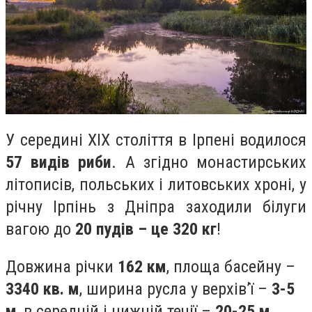
У середині ХІХ століття в Ірпені водилося
57 видів риби
. А згідно монастирських
літописів, польських і литовських хроні, у
річну Ірпінь з Дніпра заходили білуги
вагою до
20 пудів – це 320 кг
!
Довжина річки
162 км
, площа басейну –
3340 кв. м
, ширина русла у верхів’ї –
3-5
м
, в середній і нижній течії –
20-25 м
.