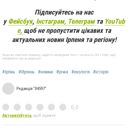
Підписуйтесь на нас
у
Фейсбук
,
Інстаграм,
Телеграм
та
YouTub
e,
щоб не пропустити цікавих та
актуальних новин Ірпеня та регіону!
Якщо ви помітили помилку, виділіть необхідний текст і натисніть Ctrl + Enter, щоб
повідомити про це редакцію
#Ірпінь
#Ирпень
#новини
#річка
#екологія
#історія
Редакція "04597"
0,0
Авторизуйтесь
, щоб оцінити