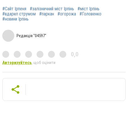
#Сайт Ірпеня
#залізничний міст Ірпінь
#міст Ірпінь
#вдарил струмом
#паркан
#огорожа
#Головенко
#новини Ірпінь
Редакція "04597"
0,0
Авторизуйтесь
, щоб оцінити