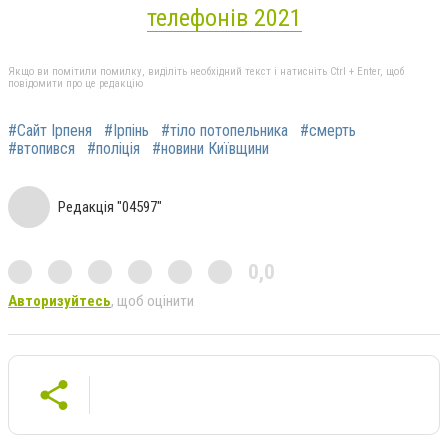
телефонів 2021
Якщо ви помітили помилку, виділіть необхідний текст і натисніть Ctrl + Enter, щоб
повідомити про це редакцію
#Сайт Ірпеня
#Ірпінь
#тіло потопельника
#смерть
#втопився
#поліція
#новини Київщини
Редакція "04597"
0,0
Авторизуйтесь
, щоб оцінити