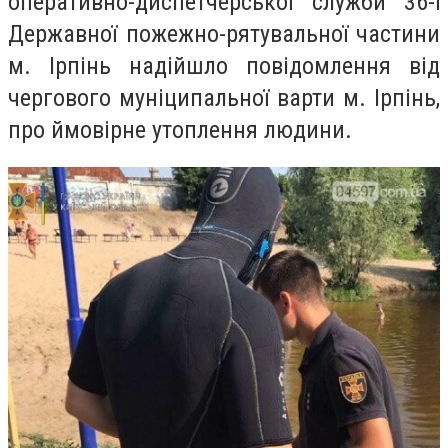
оперативно-диспетчерської служби 36-ї
Державної пожежно-рятувальної частини
м. Ірпінь надійшло повідомлення від
чергового муніципальної варти м. Ірпінь,
про ймовірне утоплення людини.