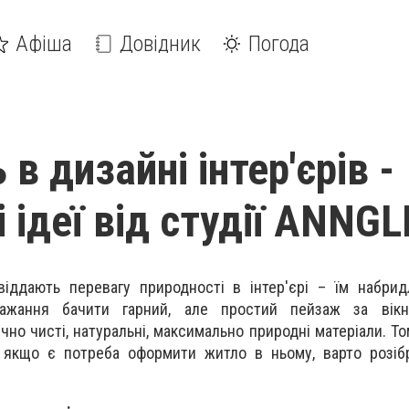
Афіша
Довідник
Погода
 в дизайні інтер'єрів -
 ідеї від студії ANNGL
іддають перевагу природності в інтер'єрі – їм набрид
 бажання бачити гарний, але простий пейзаж за вік
чно чисті, натуральні, максимально природні матеріали. Т
 якщо є потреба оформити житло в ньому, варто розібр