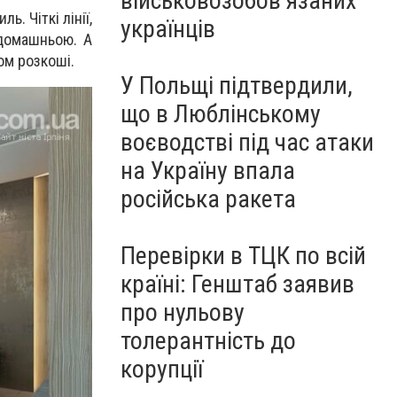
військовозобов’язаних
ь. Чіткі лінії,
українців
 домашньою. А
ом розкоші.
У Польщі підтвердили,
що в Люблінському
воєводстві під час атаки
на Україну впала
російська ракета
Перевірки в ТЦК по всій
країні: Генштаб заявив
про нульову
толерантність до
корупції