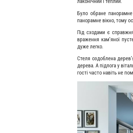
лаконічний і теплий.
Було обране панорамне 
панорамне вікно, тому ос
Під сходами є справжня
враження кам'яної пусте
дуже легко.
Стеля оздоблена дерев'
дерева. А підлога у вітал
гості часто навіть не пом