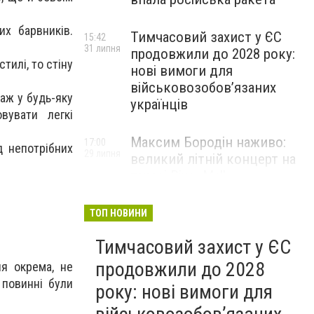
их барвників.
Тимчасовий захист у ЄС
15:42
31 липня
продовжили до 2028 року:
тилі, то стіну
нові вимоги для
військовозобов’язаних
заж у будь-яку
українців
вувати легкі
Максим Бородін наживо:
17:00
д непотрібних
29 липня
великий літній концерт на
терасі River Mall
НОВИНИ КОМПАНІЙ
ТОП НОВИНИ
Тимчасовий захист у ЄС
продовжили до 2028
ня окрема, не
 повинні були
року: нові вимоги для