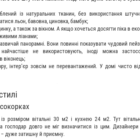
блений із натуральних тканин, без використання штучн
тися льон, бавовна, циновка, бамбук;
инку, а також за вікном. А якщо хочеться досягти піка в екос
живими ліанами;
, зазвичай панорамні. Вони повинні показувати чудовий пей
найчастіше не використовують, іноді можна застосо
в віконець;
ору, інтер'єр зовсім не перевантажений. У домі чисто ві
стилі
Осокорках
із розміром вітальні 30 м2 і кухнею 24 м2. Тут віталь
а господар довго не міг визначитися із цим. Дизайнери
 – дуже затишну й приємну.