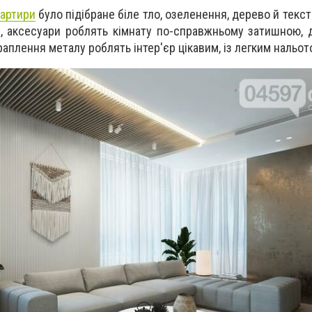
вартири
було підібране біле тло, озеленення, дерево й текстил
ми, аксесуари роблять кімнату по-справжньому затишною,
раплення металу роблять інтер'єр цікавим, із легким нальот