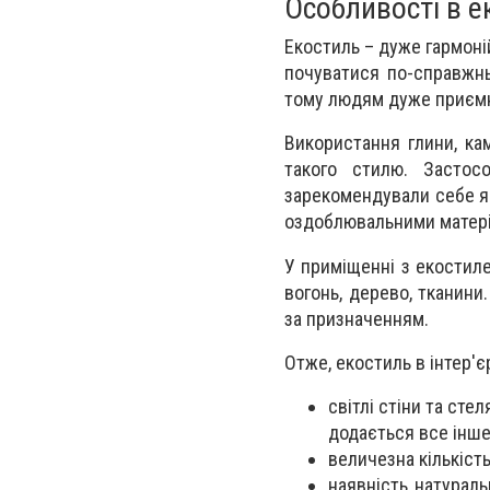
Особливості в е
Екостиль – дуже гармоні
почуватися по-справжнь
тому людям дуже приємно
Використання глини, ка
такого стилю. Застос
зарекомендували себе як
оздоблювальними матеріа
У приміщенні з екостиле
вогонь, дерево, тканини
за призначенням.
Отже, екостиль в інтер'єр
світлі стіни та сте
додається все інше
величезна кількіст
наявність натураль