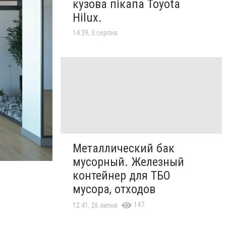
кузова пікапа Toyota
Hilux.
14:39, 3 серпня
Металлический бак
мусорный. Железный
контейнер для ТБО
мусора, отходов
147
12:41, 26 липня