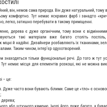
костилі
йний, він, немов сама природа. Він дуже натуральний, тому
ому комфортно. Тут немає яскравих фарб і занадто «кри
, легко, затишно перебувати в такому приміщенні.
меню, дерева є дуже органічним, тому вони є відмінним
овуються такі матеріали вже багато століть поспіль
 міцні й надійні. Дизайнери розбавляють їх тканинами, зе
лами. Таким чином, інтер'єр одухотворений.
м знаходяться тільки функціональні речі. До того ж тут у
. Тут немає місця для елементів розкоші, які не можна ви
і – це:
ля. Дуже часто вони бувають білими. Саме це «тло» є осново
;
ь дерева;
ного або штучного каменю. Іноді його дуже багато, а бува