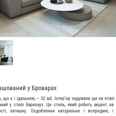
ташований у Броварах
я, що є і їдальнею, – 32 м2. Інтер'єр задумали ще на етап
ний у стилі барнхауз. Це стиль, який робить акцент на е
ності, затишку. Оздоблення натуральне і всередині, і