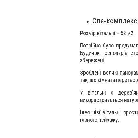
Спа-комплекс 
Розмір вітальні – 52 м2.
Потрібно було продумати
Будинок господарів ст
збережені.
Зроблені великі панорам
так, що кімната перетво
У вітальні є дерев'я
використовується натура
Ідея цієї вітальні прос
гарного пейзажу.