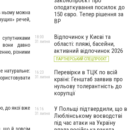
законопроєкт про
оподаткування посилок до
 в ньому можна
150 євро. Тепер рішення за
чущих» речей,
ВР
Відпочинок у Києві та
18:00
и супутниками
31 липня
області: пляжі, басейни,
, вони давно
активний відпочинок 2026
ленню, різними
ПАРТНЕРСЬКИЙ СПЕЦПРОЄКТ
се натуральне:
Перевірки в ТЦК по всій
16:23
користовувати
31 липня
країні: Генштаб заявив про
нульову толерантність до
корупції
ю, до якої вже
У Польщі підтвердили, що в
16:16
31 липня
Люблінському воєводстві
під час атаки на Україну
є, що й зовсім
впала російська ракета