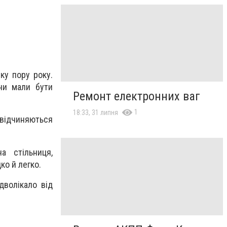
ку пору року.
они мали бути
Ремонт електронних ваг
1
18:33, 31 липня
 відчиняються
а стільниця,
о й легко.
дволікало від