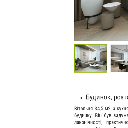
Будинок, роз
Вітальня 34,5 м2, а кухн
будинку. Він був задума
лаконічності, практич