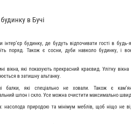
будинку в Бучі
 інтер'єр будинку, де будуть відпочивати гості в будь-я
оїть поряд. Також є сосни, дуби навколо будинку, і в
ні вікна, які показують прекрасний краєвид. Улітку вікна
рюється в затишну альтанку.
ні балки, які спеціально не ховали. Також є кам'ян
льний шпон і скло. Усе можна очистити максимально швидк
та: насолода природою та мінімум меблів, щоб ніщо не ві