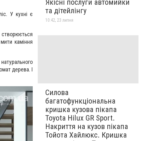
Якісні послуги автомийки
та дітейлінгу
іс. У кухні є
10:42, 23 липня
у створюється
 мити каміння
 натурального
ромат дерева. І
Силова
багатофункціональна
кришка кузова пікапа
Toyota Hilux GR Sport.
Накриття на кузов пікапа
Тойота Хайлюкс. Кришка