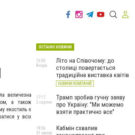
ОСТАННІ НОВИНИ
Літо на Співочому: до
15:00
Вчора
столиці повертається
I
традиційна виставка квітів
НОВИНИ КОМПАНІЙ
ла величезна
Трамп зробив гучну заяву
17:17
ном, а також
2 серпня
про Україну: "Ми можемо
ому екостиль є
взяти практично все"
атися у всіх
Кабмін схвалив
18:56
31 липня