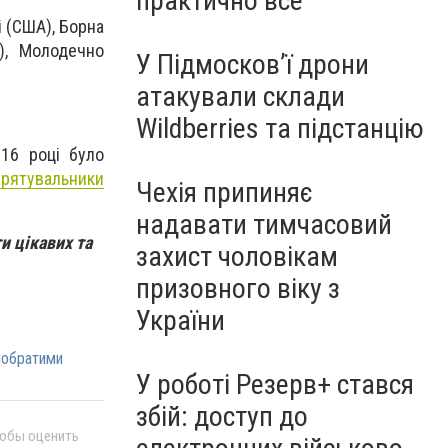
практично все"
і (США), Борна
я), Молодечно
У Підмосков’ї дрони
атакували склади
Wildberries та підстанцію
16 році було
 рятувальники
Чехія припиняє
надавати тимчасовий
и цікавих та
захист чоловікам
призовного віку з
України
побратими
У роботі Резерв+ стався
збій: доступ до
тобы оценить