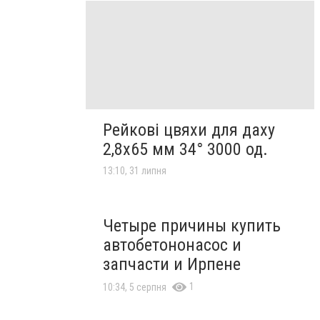
Рейкові цвяхи для даху
2,8х65 мм 34° 3000 од.
13:10, 31 липня
Четыре причины купить
автобетононасос и
запчасти и Ирпене
1
10:34, 5 серпня