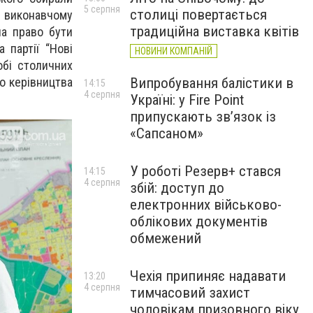
5 серпня
столиці повертається
а виконавчому
традиційна виставка квітів
ла право бути
 партії “Нові
НОВИНИ КОМПАНІЙ
обі столичних
Випробування балістики в
го керівництва
14:15
4 серпня
Україні: у Fire Point
припускають зв’язок із
«Сапсаном»
У роботі Резерв+ стався
14:15
4 серпня
збій: доступ до
електронних військово-
облікових документів
обмежений
Чехія припиняє надавати
13:20
4 серпня
тимчасовий захист
чоловікам призовного віку