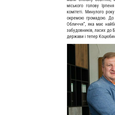
міського голову Ірпеня
комітеті. Минулого рок
окремою громадою. До 
Обличчя”, яка має найб
забудовників, ласих до 
держави і тепер Коцюбин