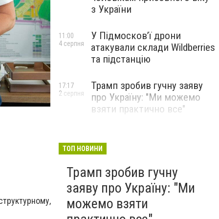
з України
У Підмосков’ї дрони
11:00
4 серпня
атакували склади Wildberries
та підстанцію
Трамп зробив гучну заяву
17:17
2 серпня
про Україну: "Ми можемо
Ірпінь та Коцюбинське стали побратимами по розв
взяти практично все"
ТОП НОВИНИ
Трамп зробив гучну
заяву про Україну: "Ми
структурному,
можемо взяти