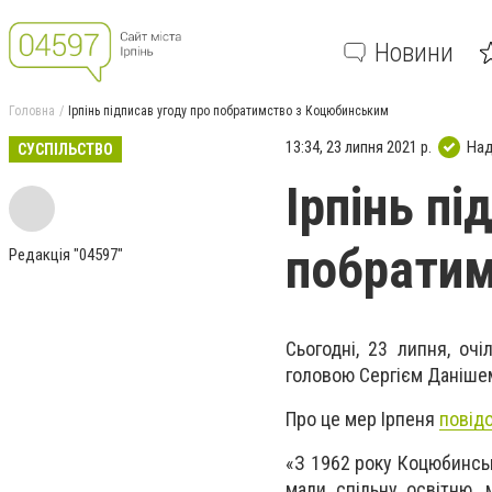
Новини
Головна
Ірпінь підписав угоду про побратимство з Коцюбинським
13:34, 23 липня 2021 р.
Над
СУСПІЛЬСТВО
Ірпінь пі
побрати
Редакція "04597"
Сьогодні, 23 липня, о
головою Сергієм Данішем
Про це мер Ірпеня
повід
«З 1962 року Коцюбинськ
мали спільну освітню,