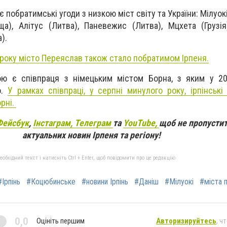
ає побратимські угоди з низкою міст світу та України: Мілуок
ща), Алітус (Литва), Паневежис (Литва), Мцхета (Грузі
).
року місто Переяслав також стало побратимом Ірпеня.
ою
є співпраця з німецьким містом Борна, з яким у 20
о.
У рамках співпраці, у серпні минулого року, ірпінські
рні
.
Фейсбук
,
Інстаграм,
Телеграм
та
YouTube,
щоб не пропустит
актуальних новин Ірпеня та регіону!
бхідний текст і натисніть Ctrl + Enter, щоб повідомити про це редакцію
#Ірпінь
#Коцюбинське
#новини Ірпінь
#Даніш
#Мілуокі
#міста 
0,0
Оцініть першим
Авторизируйтесь
, ч