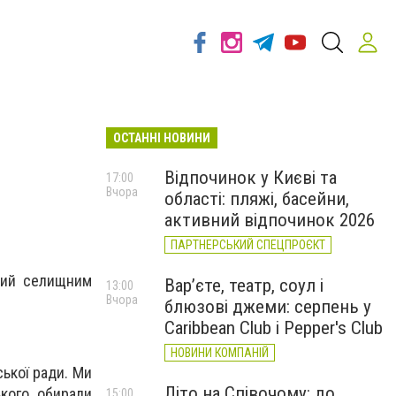
ОСТАННІ НОВИНИ
Відпочинок у Києві та
17:00
Вчора
області: пляжі, басейни,
активний відпочинок 2026
ПАРТНЕРСЬКИЙ СПЕЦПРОЄКТ
кий селищним
Вар’єте, театр, соул і
13:00
Вчора
блюзові джеми: серпень у
Caribbean Club і Pepper's Club
НОВИНИ КОМПАНІЙ
ської ради. Ми
Літо на Співочому: до
ького обирали
15:00