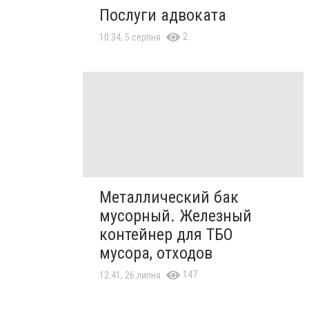
Послуги адвоката
2
10:34, 5 серпня
Металлический бак
мусорный. Железный
контейнер для ТБО
мусора, отходов
147
12:41, 26 липня