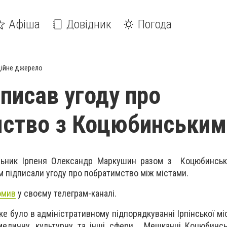
Афіша
Довідник
Погода
ійне джерело
дписав угоду про
мство з Коцюбинським
чільник Ірпеня Олександр Маркушин разом з Коцюбинсь
 підписали угоду про побратимство між містами.
омив
у своєму телеграм-каналі.
е було в адміністративному підпорядкуванні Ірпінської мі
 медичну, культурну та інші сфери. Мешканці Коцюбинс