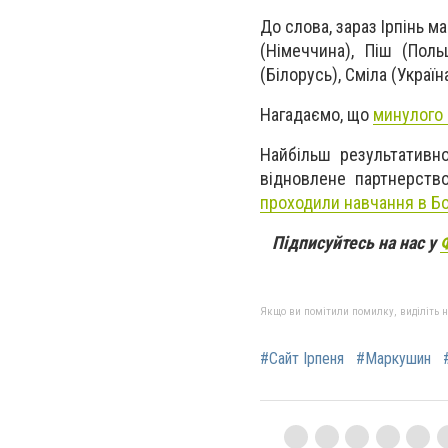
До слова, зараз Ірпінь м
(Німеччина), Піш (Поль
(Білорусь), Сміла (Україна
Нагадаємо, що
минулого 
Найбільш результативн
відновлене партнерств
проходили навчання в Бо
Підписуйтесь на нас у
Якщо ви помітили помилку, виділіть нео
#Сайт Ірпеня
#Маркушин