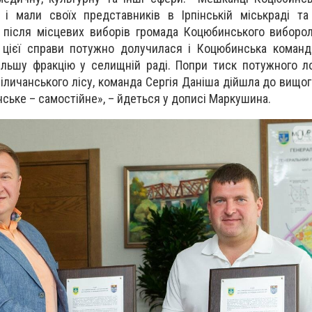
 і мали своїх представників в Ірпінській міськраді т
у після місцевих виборів громада Коцюбинського виборо
цієї справи потужно долучилася і Коцюбинська команда
ільшу фракцію у селищній раді. Попри тиск потужного л
Біличанського лісу, команда Сергія Даніша дійшла до вищо
ське – самостійне», – йдеться у дописі Маркушина.