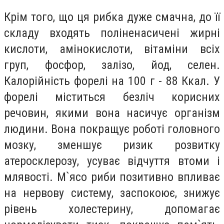
Крім того, що ця рибка дуже смачна, до її
складу входять поліненасичені жирні
кислоти, амінокислоти, вітаміни всіх
груп, фосфор, залізо, йод, селен.
Калорійність форелі на 100 г - 88 Ккал. У
форелі міститься безліч корисних
речовин, якими вона насичує організм
людини. Вона покращує роботі головного
мозку, зменшує ризик розвитку
атеросклерозу, усуває відчуття втоми і
млявості. М`ясо риби позитивно впливає
на нервову систему, заспокоює, знижує
рівень холестерину, допомагає