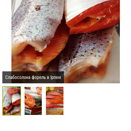
Слабосолона форель в Ірпені