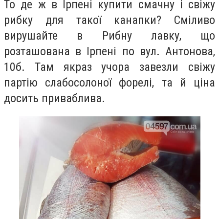
То де ж в Ірпені купити смачну і свіжу
рибку для такої канапки? Сміливо
вирушайте в Рибну лавку, що
розташована в Ірпені по вул. Антонова,
10б. Там якраз учора завезли свіжу
партію слабосолоної форелі, та й ціна
досить приваблива.