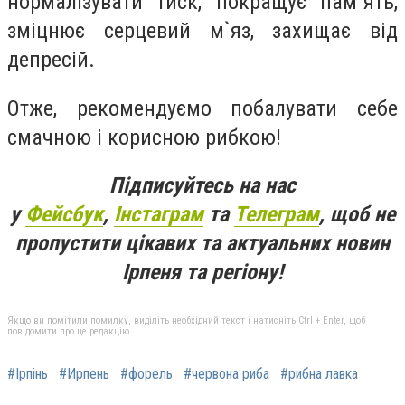
нормалізувати тиск, покращує пам`ять,
зміцнює серцевий м`яз, захищає від
депресій.
Отже, рекомендуємо побалувати себе
смачною і корисною рибкою!
Підписуйтесь на нас
у
Фейсбук
,
Інстаграм
та
Телеграм
, щоб не
пропустити цікавих та актуальних новин
Ірпеня та регіону!
Якщо ви помітили помилку, виділіть необхідний текст і натисніть Ctrl + Enter, щоб
повідомити про це редакцію
#Ірпінь
#Ирпень
#форель
#червона риба
#рибна лавка