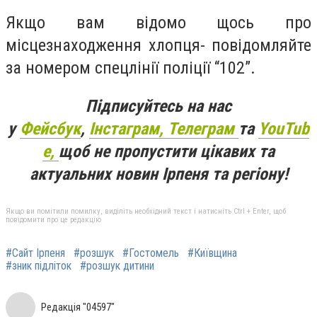
Якщо вам відомо щось про
місцезнаходження хлопця- повідомляйте
за номером спецлінії поліції “102”.
Підписуйтесь на нас
у
Фейсбук
,
Інстаграм,
Телеграм
та
YouTub
e,
щоб не пропустити цікавих та
актуальних новин Ірпеня та регіону!
Якщо ви помітили помилку, виділіть необхідний текст і натисніть Ctrl + Enter, щоб
повідомити про це редакцію
#Сайт Ірпеня
#розшук
#Гостомель
#Київщина
#зник підліток
#розшук дитини
Редакція "04597"