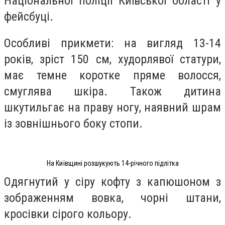
Національної поліції Київської області у
фейсбуці.
Особливі прикмети: на вигляд 13-14
років, зріст 150 см, худорлявої статури,
має темне коротке пряме волосся,
смуглява шкіра. Також дитина
шкутильгає на праву ногу, наявний шрам
із зовнішнього боку стопи.
На Київщині розшукують 14-річного підлітка
Одягнутий у сіру кофту з капюшоном з
зображенням вовка, чорні штани,
кросівки сірого кольору.