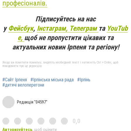
професіоналів.
Підписуйтесь на нас
у
Фейсбук
,
Інстаграм,
Телеграм
та
YouTub
e,
щоб не пропустити цікавих та
актуальних новин Ірпеня та регіону!
Якщо ви помітили помилку, виділіть необхідний текст і натисніть Ctrl + Enter, щоб
повідомити про це редакцію
#Сайт Ірпеня
#Ірпінська міська рада
#Ірпінь
#дитячі велоперегони
Редакція "04597"
0,0
Авторизуйтесь
, щоб оцінити