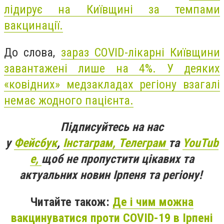
лідирує на Київщині за темпами
вакцинації.
До слова,
зараз COVID-лікарні Київщини
завантажені лише на 4%. У деяких
«ковідних» медзакладах регіону взагалі
немає жодного пацієнта.
Підписуйтесь на нас
у
Фейсбук
,
Інстаграм,
Телеграм
та
YouTub
e,
щоб не пропустити цікавих та
актуальних новин Ірпеня та регіону!
Читайте також:
Де і чим можна
вакцинуватися проти COVID-19 в Ірпені