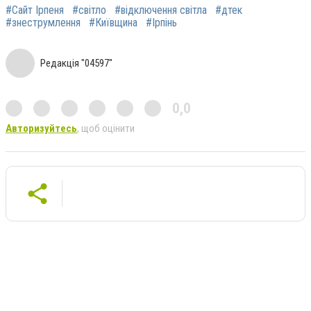
#Сайт Ірпеня
#світло
#відключення світла
#дтек
#знеструмлення
#Київщина
#Ірпінь
Редакція "04597"
0,0
Авторизуйтесь
, щоб оцінити