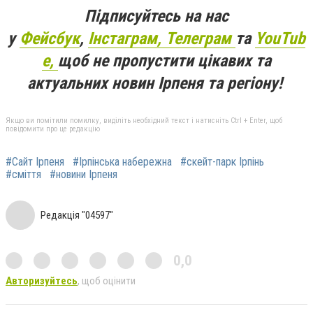
Підписуйтесь на нас
у
Фейсбук
,
Інстаграм,
Телеграм
та
YouTub
e,
щоб не пропустити цікавих та
актуальних новин Ірпеня та регіону!
Якщо ви помітили помилку, виділіть необхідний текст і натисніть Ctrl + Enter, щоб
повідомити про це редакцію
#Сайт Ірпеня
#Ірпінська набережна
#скейт-парк Ірпінь
#сміття
#новини Ірпеня
Редакція "04597"
0,0
Авторизуйтесь
, щоб оцінити