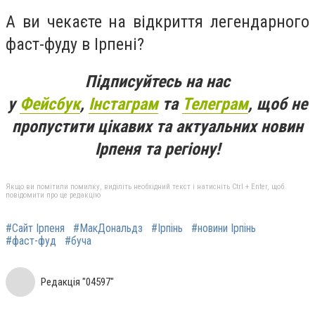
А ви чекаєте на відкриття легендарного
фаст-фуду в Ірпені?
Підписуйтесь на нас
у
Фейсбук
,
Інстаграм
та
Телеграм
, щоб не
пропустити цікавих та актуальних новин
Ірпеня та регіону!
Якщо ви помітили помилку, виділіть необхідний текст і натисніть Ctrl + Enter, щоб
повідомити про це редакцію
#Сайт Ірпеня
#МакДональдз
#Ірпінь
#новини Ірпінь
#фаст-фуд
#буча
Редакція "04597"