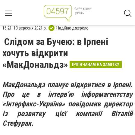
16:21, 13 вересня 2021 р.
Надійне джерело
Слідом за Бучею: в Ірпені
хочуть відкрити
«МакДональдз»
ІРПІНЧАНАМ НА ЗАМІТКУ
МакДональдз планує відкритися в Ірпені.
Про це в інтерв’ю інформагентству
«Інтерфакс-Україна» повідомив директор
із розвитку цієї компанії Віталій
Стефурак.