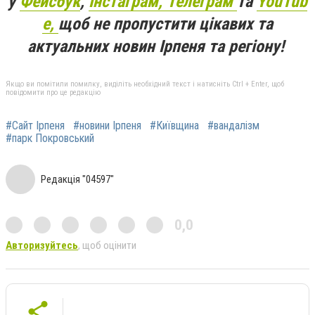
у
Фейсбук
,
Інстаграм,
Телеграм
та
YouTub
e,
щоб не пропустити цікавих та
актуальних новин Ірпеня та регіону!
Якщо ви помітили помилку, виділіть необхідний текст і натисніть Ctrl + Enter, щоб
повідомити про це редакцію
#Сайт Ірпеня
#новини Ірпеня
#Київщина
#вандалізм
#парк Покровський
Редакція "04597"
0,0
Авторизуйтесь
, щоб оцінити