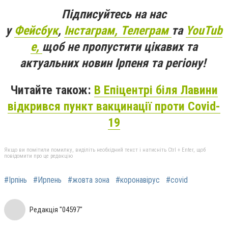
Підписуйтесь на нас
у
Фейсбук
,
Інстаграм,
Телеграм
та
YouTub
e,
щоб не пропустити цікавих та
актуальних новин Ірпеня та регіону!
Читайте також:
В Епіцентрі біля Лавини
відкрився пункт вакцинації проти Covid-
19
Якщо ви помітили помилку, виділіть необхідний текст і натисніть Ctrl + Enter, щоб
повідомити про це редакцію
#Ірпінь
#Ирпень
#жовта зона
#коронавірус
#covid
Редакція "04597"