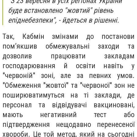
"З 23 вересня в усіх регіонах України
буде встановлено "жовтий" рівень
епіднебезпеки", - йдеться в рішенні.
Так, Кабмін змінами до постанови
пом’якшив обмежувальні заходи та
дозволив працювати закладам
господарювання й освіти навіть у
"червоній" зоні, але за певних умов.
"Обмеження "жовтої" та "червоної" зон не
поширюватимуться на ті заклади, де
персонал та відвідувачі вакциновані,
мають негативний тест або
підтвердження нещодавно перенесеної
хвороби. Це той метод, який на сьогодні