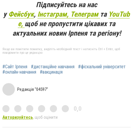
Підписуйтесь на нас
у
Фейсбук
,
Інстаграм,
Телеграм
та
YouTub
e,
щоб не пропустити цікавих та
актуальних новин Ірпеня та регіону!
Якщо ви помітили помилку, виділіть необхідний текст і натисніть Ctrl + Enter, щоб
повідомити про це редакцію
#Сайт Ірпеня
#дистанційне навчання
#фіскальний університет
#онлайн-навчання
#вакцинація
Редакція "04597"
0,0
Авторизуйтесь
, щоб оцінити