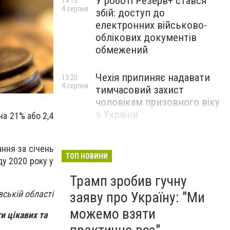
У роботі Резерв+ стався
14:15
4 серпня
збій: доступ до
електронних військово-
облікових документів
обмежений
Чехія припиняє надавати
13:20
4 серпня
тимчасовий захист
чоловікам призовного віку
з України
на 21% або 2,4
ння за січень
ТОП НОВИНИ
ду 2020 року у
Трамп зробив гучну
вській області
заяву про Україну: "Ми
можемо взяти
и цікавих та