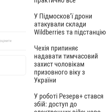
практично все"
У Підмосков’ї дрони
атакували склади
Wildberries та підстанцію
 оцінити
Чехія припиняє
надавати тимчасовий
захист чоловікам
призовного віку з
України
У роботі Резерв+ стався
збій: доступ до