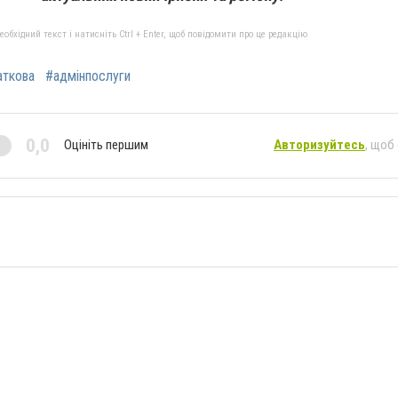
бхідний текст і натисніть Ctrl + Enter, щоб повідомити про це редакцію
аткова
#адмінпослуги
0,0
Оцініть першим
Авторизуйтесь
, щоб