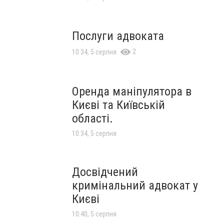
Послуги адвоката
2
10:34, 5 серпня
Оренда маніпулятора в
Києві та Київській
області.
10:34, 5 серпня
Досвідчений
кримінальний адвокат у
Києві
10:40, 5 серпня