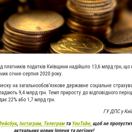
д платників податків Київщини надійшло 13,6 млрд грн, що 
зник січня-серпня 2020 року.
еску на загальнообов’язкове державне соціальне страхува
ладають 9,4 млрд грн. Темп приросту до відповідного періо
ає 22% або 1,7 млрд грн.
ГУ ДПС у Киї
Фейсбук
,
Інстаграм,
Телеграм
та
YouTube,
щоб не пропустит
актуальних новин Ірпеня та регіону!