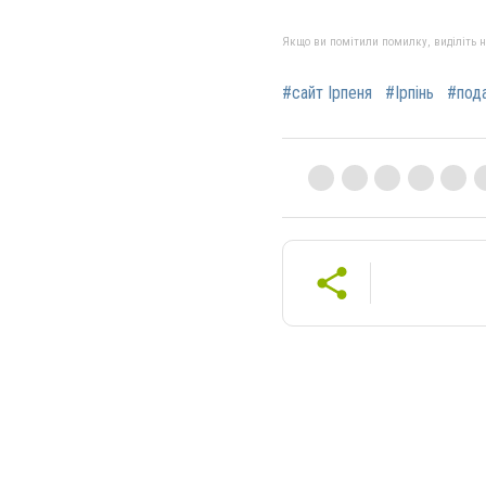
Якщо ви помітили помилку, виділіть нео
#сайт Ірпеня
#Ірпінь
#под