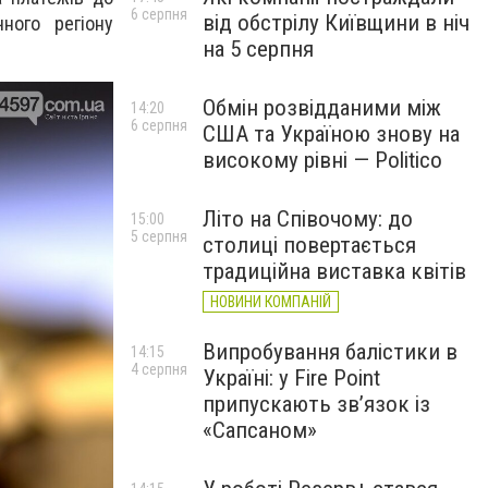
6 серпня
від обстрілу Київщини в ніч
ного регіону
на 5 серпня
Обмін розвідданими між
14:20
6 серпня
США та Україною знову на
високому рівні — Politico
Літо на Співочому: до
15:00
5 серпня
столиці повертається
традиційна виставка квітів
НОВИНИ КОМПАНІЙ
Випробування балістики в
14:15
4 серпня
Україні: у Fire Point
припускають зв’язок із
«Сапсаном»