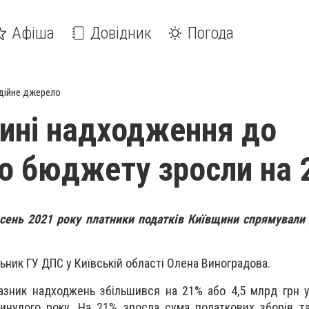
Афіша
Довідник
Погода
дійне джерело
ині надходження до
о бюджету зросли на 
есень 2021 року платники податків Київщини спрямували
ьник ГУ ДПС у Київській області Олена Виноградова.
азник надходжень збільшився на 21% або 4,5 млрд грн у
минулого року.
На 21% зросла сума податкових зборів т