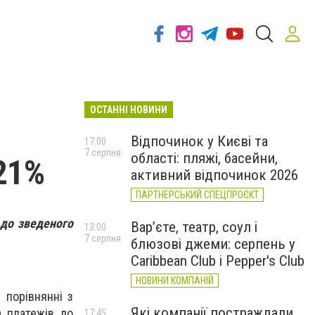
ОСТАННІ НОВИНИ
Відпочинок у Києві та
17:00
7 серпня
області: пляжі, басейни,
21%
активний відпочинок 2026
ПАРТНЕРСЬКИЙ СПЕЦПРОЄКТ
 до зведеного
Вар’єте, театр, соул і
13:00
7 серпня
блюзові джеми: серпень у
Caribbean Club і Pepper's Club
НОВИНИ КОМПАНІЙ
 порівнянні з
Які компанії постраждали
а платежів до
17:45