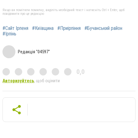
Якщо ви помітили помилку, виділіть необхідний текст і натисніть Ctrl + Enter, щоб
повідомити про це редакцію
#Сайт Ірпеня
#Київщина
#Приірпіння
#Бучанський район
#Ірпінь
Редакція "04597"
0,0
Авторизуйтесь
, щоб оцінити