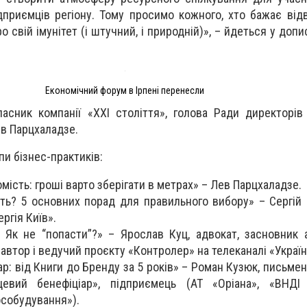
дприємців регіону. Тому просимо кожного, хто бажає відв
 свій імунітет (і штучний, і природній)», – йдеться у допи
Економічний форум в Ірпені перенесли
асник компанії «ХХІ століття», голова Ради директорів
ев Парцхаладзе.
пи бізнес-практиків:
омість: гроші варто зберігати в метрах» – Лев Парцхаладзе.
ть? 5 основних порад для правильного вибору» – Сергій
ргія Київ».
. Як не “попасти”?» – Ярослав Куц, адвокат, засновник 
 автор і ведучий проєкту «Контролер» на телеканалі «Україн
ар: від Книги до Бренду за 5 років» – Роман Кузюк, письме
цевий бенефіціар», підприємець (АТ «Оріана», «ВНДІ
особудування»).