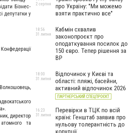
2 серпня
про Україну: "Ми можемо
ідати Бізнес-
взяти практично все"
сі депутатки у
Кабмін схвалив
18:56
31 липня
законопроєкт про
оподаткування посилок до
 Конфедерації
150 євро. Тепер рішення за
ВР
Відпочинок у Києві та
18:00
31 липня
області: пляжі, басейни,
 Волкошовець,
активний відпочинок 2026
ПАРТНЕРСЬКИЙ СПЕЦПРОЄКТ
адвокатського
а».
Перевірки в ТЦК по всій
16:23
нник, директор
31 липня
країні: Генштаб заявив про
 атомного та
нульову толерантність до
корупції