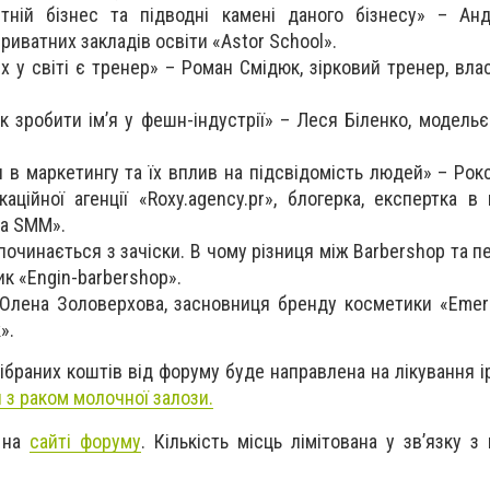
тній бізнес та підводні камені даного бізнесу» – Анд
риватних закладів освіти «Astor School».
х у світі є тренер» – Роман Смідюк, зірковий тренер, вла
к зробити ім’я у фешн-індустрії» – Леся Біленко, модельє
 в маркетингу та їх вплив на підсвідомість людей» – Рокс
аційної агенції «Roxy.agency.pr», блогерка, експертка в г
та SMM».
очинається з зачіски. В чому різниця між Barbershop та п
ик «Engin-barbershop».
– Олена Золоверхова, засновниця бренду косметики «Emera
».
ібраних коштів від форуму буде направлена на лікування 
 з раком молочної залози.
– на
сайті форуму
. Кількість місць лімітована у зв’язку 