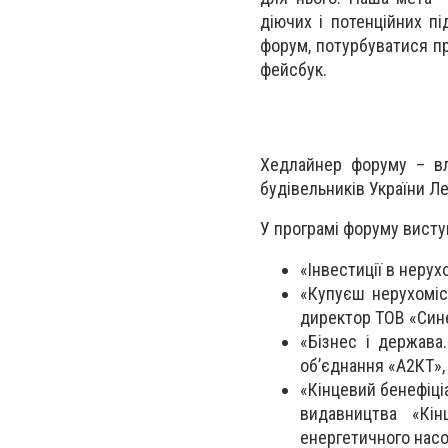
діючих і потенційних пі
форум, потурбуватися про
фейсбук.
Хедлайнер форуму
– вл
будівельників України Л
У програмі форуму висту
«Інвестиції в нерух
«Купуєш нерухоміс
директор ТОВ «Сине
«Бізнес і держава
об’єднання «А2КТ»,
«Кінцевий бенефіці
видавництва «Кін
енергетичного нас