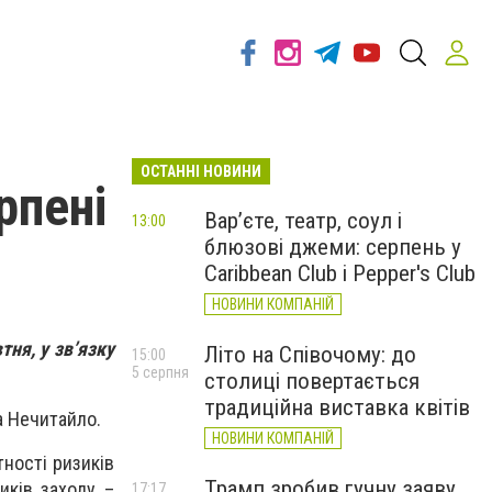
ОСТАННІ НОВИНИ
рпені
Вар’єте, театр, соул і
13:00
блюзові джеми: серпень у
Caribbean Club і Pepper's Club
НОВИНИ КОМПАНІЙ
тня, у зв’язку
Літо на Співочому: до
15:00
5 серпня
столиці повертається
традиційна виставка квітів
а Нечитайло.
НОВИНИ КОМПАНІЙ
ності ризиків
Трамп зробив гучну заяву
иків заходу –
17:17