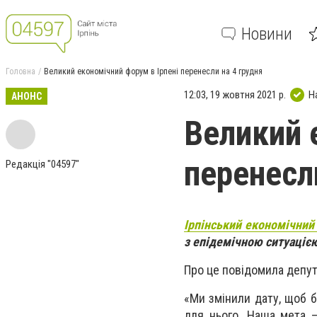
Новини
Головна
Великий економічний форум в Ірпені перенесли на 4 грудня
12:03, 19 жовтня 2021 р.
Н
АНОНС
Великий 
перенесл
Редакція "04597"
Ірпінський економічний
з епідемічною ситуацією
Про це повідомила депута
«Ми змінили дату, щоб б
для нього. Наша мета –