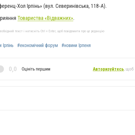
еренц-Хол Ірпінь» (вул. Северинівська, 118-А).
прияння
Товариства «Відважних»
.
бхідний текст і натисніть Ctrl + Enter, щоб повідомити про це редакцію
 Ірпінь
#економічний форум
#новини Ірпеня
0,0
Оцініть першим
Авторизуйтесь
, щоб