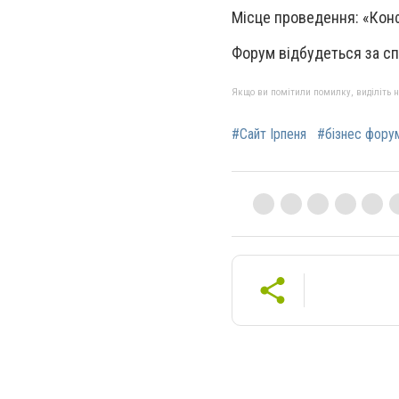
Місце проведення: «Конф
Форум відбудеться за с
Якщо ви помітили помилку, виділіть нео
#Сайт Ірпеня
#бізнес форум