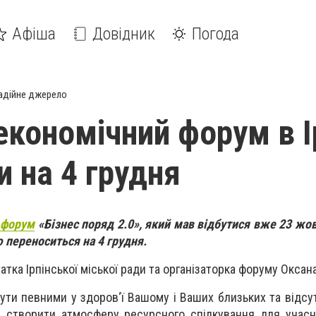
Афіша
Довідник
Погода
адійне джерело
економічний форум в І
и на 4 грудня
 форум
«Бізнес поряд 2.0», який мав відбутися вже 23 жов
 переноситься на 4 грудня.
тка Ірпінської міської ради та організаторка форуму Оксан
ути певними у здоров‘ї Вашому і Ваших близьких та відсут
 створити атмосферу ресурсного спілкування для учасн