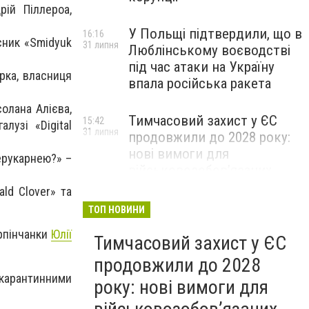
рій Піллероа,
У Польщі підтвердили, що в
16:16
сник «Smidyuk
31 липня
Люблінському воєводстві
під час атаки на Україну
рка, власниця
впала російська ракета
олана Алієва,
Тимчасовий захист у ЄС
15:42
алузі «Digital
31 липня
продовжили до 2028 року:
нові вимоги для
ерукарнею?» –
військовозобов’язаних
українців
ld Clover» та
ТОП НОВИНИ
ірпінчанки
Юлії
Тимчасовий захист у ЄС
продовжили до 2028
з карантинними
року: нові вимоги для