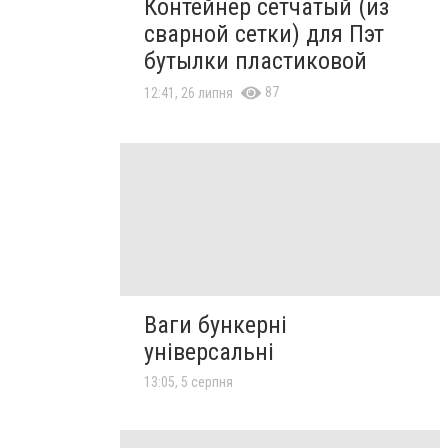
Контейнер сетчатый (из
сварной сетки) для Пэт
бутылки пластиковой
87
12:41, 26 липня
Ваги бункерні
універсальні
13:05, 5 серпня