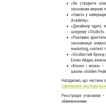
«Як створити осві
засновник мережі п
«Навіть у найкращи
Academy».
«Дизайнер одягу: я
шоуруму «Studio5».
«Рекламні архетипи
засновниця комунік
marketing, content 
«Особистий бренд п
Енгин Айдин, власн
«Бізнес і жінка» 
школи «Golden Peak
Нагадаємо, що частина з
Савельєвої, яка бореться
Реєстрація учасників 
обмеженнями.