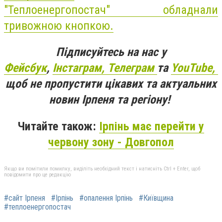
"Теплоенергопостач"
обладнали
тривожною кнопкою.
Підписуйтесь на нас у
Фейсбук
,
Інстаграм,
Телеграм
та
YouTube,
щоб не пропустити цікавих та актуальних
новин Ірпеня та регіону!
Читайте також:
Ірпінь має перейти у
червону зону - Довгопол
Якщо ви помітили помилку, виділіть необхідний текст і натисніть Ctrl + Enter, щоб
повідомити про це редакцію
#сайт Ірпеня
#Ірпінь
#опалення Ірпінь
#Київщина
#теплоенергопостач