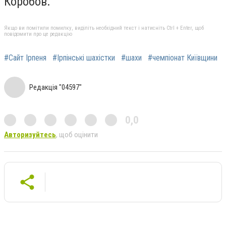
Коробов.
Якщо ви помітили помилку, виділіть необхідний текст і натисніть Ctrl + Enter, щоб
повідомити про це редакцію
#Сайт Ірпеня
#Ірпінські шахістки
#шахи
#чемпіонат Київщини
Редакція "04597"
0,0
Авторизуйтесь
, щоб оцінити