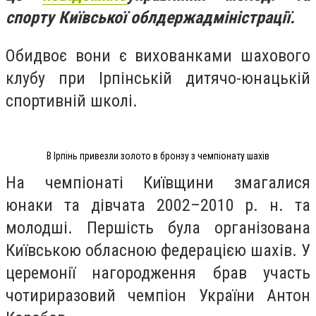
спорту Київської облдержадміністрації.
Обидвоє вони є вихованками шахового
клубу при Ірпінській дитячо-юнацькій
спортивній школі.
В Ірпінь привезли золото в бронзу з чемпіонату шахів
На чемпіонаті Київщини змагалися
юнаки та дівчата 2002–2010 р. н. та
молодші. Першість була організована
Київською обласною федерацією шахів. У
церемонії нагородження брав участь
чотириразовий чемпіон України Антон