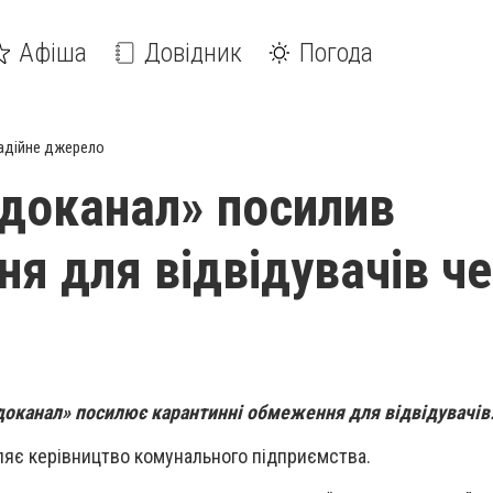
Афіша
Довідник
Погода
адійне джерело
одоканал» посилив
я для відвідувачів ч
доканал» посилює карантинні обмеження для відвідувачів
мляє керівництво комунального підприємства.