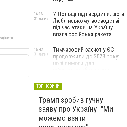
У Польщі підтвердили, що в
16:16
31 липня
Люблінському воєводстві
під час атаки на Україну
впала російська ракета
 оцінити
Тимчасовий захист у ЄС
15:42
31 липня
продовжили до 2028 року:
нові вимоги для
військовозобов’язаних
українців
ТОП НОВИНИ
Трамп зробив гучну
заяву про Україну: "Ми
можемо взяти