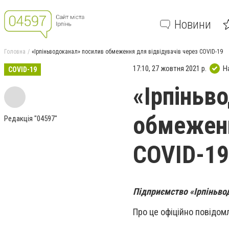
Новини
Головна
«Ірпіньводоканал» посилив обмеження для відвідувачів через COVID-19
17:10, 27 жовтня 2021 р.
Н
COVID-19
«Ірпіньв
обмеженн
Редакція "04597"
COVID-19
Підприємство «Ірпіньво
Про це офіційно повідо