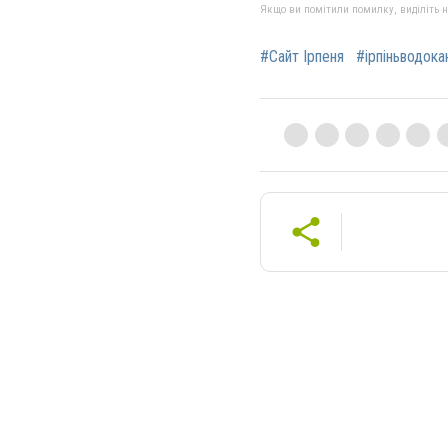
Якщо ви помітили помилку, виділіть нео
#Сайт Ірпеня
#ірпіньводока