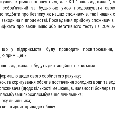
туація стрімко погіршується, але КП “Ірпіньводоканал”, я
, зобов’язаний за будь-яких умов продовжувати сво
 подбати про безпеку як наших споживачів, так і наших сп
і заходи на підприємстві. Проведення прийому споживачів
тифіката про вакцинацію або негативного тесту на COVID»
, що у підприємстві буду проводити провітрювання, 
цію приміщень.
рпіньводоканалі» будуть дистанційно, також можна:
формацію щодо свого особистого рахунку;
ок та коригування обсягів постачання холодної води та во
споживача (щодо кількості мешканців, наявності бойлера та 
 опломбування/розпломбування лічильника;
ірку лічильника;
 квартирних приладів обліку.