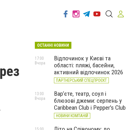
ОСТАННІ НОВИНИ
Відпочинок у Києві та
17:00
Вчора
області: пляжі, басейни,
ерез
активний відпочинок 2026
ПАРТНЕРСЬКИЙ СПЕЦПРОЄКТ
Вар’єте, театр, соул і
13:00
Вчора
блюзові джеми: серпень у
Caribbean Club і Pepper's Club
.
НОВИНИ КОМПАНІЙ
Літо на Співочому: до
15:00