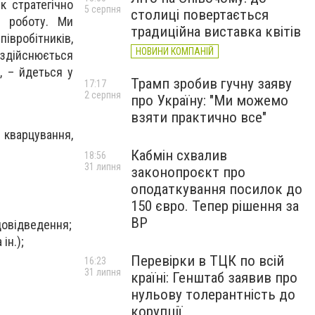
к стратегічно
5 серпня
столиці повертається
ю роботу. Ми
традиційна виставка квітів
івробітників,
НОВИНИ КОМПАНІЙ
 здійснюється
, – йдеться у
Трамп зробив гучну заяву
17:17
2 серпня
про Україну: "Ми можемо
взяти практично все"
кварцування,
Кабмін схвалив
18:56
31 липня
законопроєкт про
оподаткування посилок до
150 євро. Тепер рішення за
ВР
довідведення;
ін.);
Перевірки в ТЦК по всій
16:23
31 липня
країні: Генштаб заявив про
нульову толерантність до
корупції