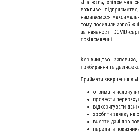
«На жаль, епідемічна си
важливе підприємство
намагаємося максимально
тому посилили запобіжн
за наявності COVID-сер
повідомленні.
Керівництво запевняє
прибирання та дезінфек
Приймати звернення в «І
отримати наявну ін
провести перерахун
відкоригувати дані 
зробити заявку на
внести дані про пов
передати показники