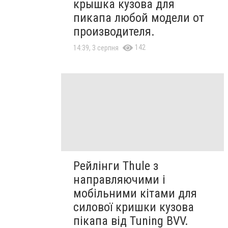
крышка кузова для
пикапа любой модели от
производителя.
142
14:39, 3 серпня
Рейлінги Thule з
направляючими і
мобільними кітами для
силової кришки кузова
пікапа від Tuning BVV.