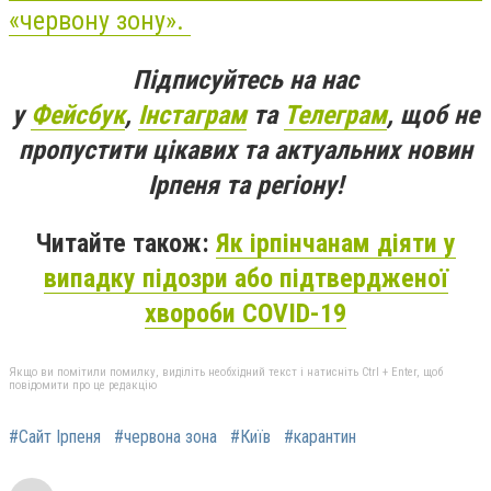
«червону зону».
Підписуйтесь на нас
у
Фейсбук
,
Інстаграм
та
Телеграм
, щоб не
пропустити цікавих та актуальних новин
Ірпеня та регіону!
Читайте також:
Як ірпінчанам діяти у
випадку підозри або підтвердженої
хвороби COVID-19
Якщо ви помітили помилку, виділіть необхідний текст і натисніть Ctrl + Enter, щоб
повідомити про це редакцію
#Сайт Ірпеня
#червона зона
#Київ
#карантин