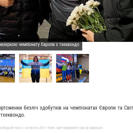
призеркою чемпіонату Європи з тхеквондо
ортсменки безліч здобутків на чемпіонатах Європи та Світу
 тхеквондо.
бхідний текст і натисніть Ctrl + Enter, щоб повідомити про це редакцію