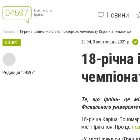
Новини
Головна
18-річна ірпінчанка стала призеркою чемпіонату Європи з тхеквондо
20:04, 3 листопада 2021 р.
СПОРТ
18-річна
чемпіона
Редакція "04597"
Те, що Ірпінь- це мі
Фіскального університет
18-річна Каріна Пономарь
місті Іракліон. Про це
по
«У місті Іракліон (Грец