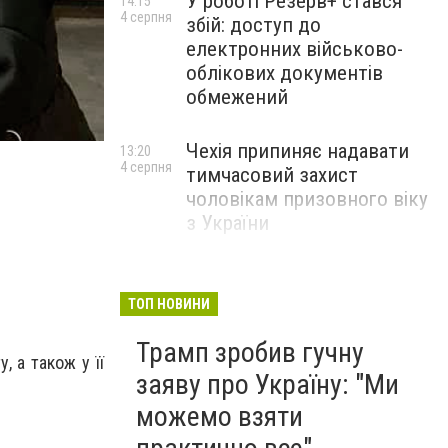
У роботі Резерв+ стався
14:15
4 серпня
збій: доступ до
електронних військово-
облікових документів
обмежений
Чехія припиняє надавати
18-річна Ірпінчанка стала призеркою чемпіонату Є
13:20
4 серпня
тимчасовий захист
чоловікам призовного віку
з України
ТОП НОВИНИ
Трамп зробив гучну
, а також у її
заяву про Україну: "Ми
можемо взяти