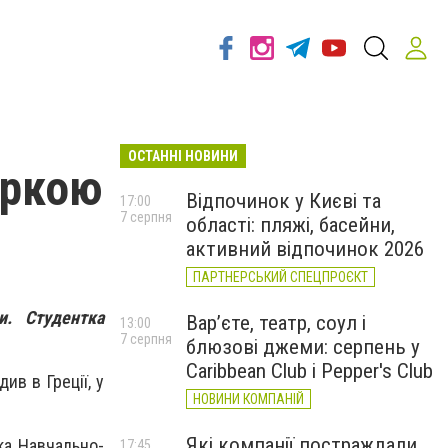
ОСТАННІ НОВИНИ
еркою
Відпочинок у Києві та
17:00
7 серпня
області: пляжі, басейни,
о
активний відпочинок 2026
ПАРТНЕРСЬКИЙ СПЕЦПРОЄКТ
и. Студентка
Вар’єте, театр, соул і
13:00
7 серпня
блюзові джеми: серпень у
Caribbean Club і Pepper's Club
ив в Греції, у
НОВИНИ КОМПАНІЙ
Які компанії постраждали
тка Навчально-
17:45