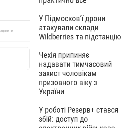
практично все"
У Підмосков’ї дрони
атакували склади
 оцінити
Wildberries та підстанцію
Чехія припиняє
надавати тимчасовий
захист чоловікам
призовного віку з
України
У роботі Резерв+ стався
збій: доступ до