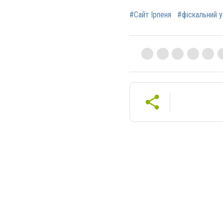
#Сайт Ірпеня
#фіскальний у