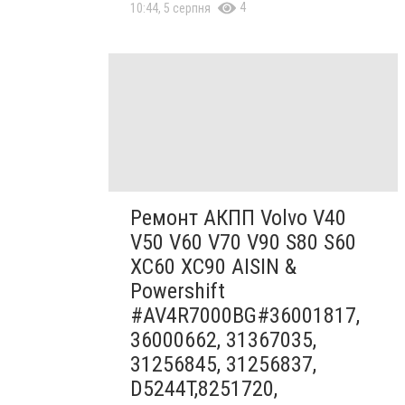
4
10:44, 5 серпня
Ремонт АКПП Volvo V40
V50 V60 V70 V90 S80 S60
XC60 XC90 AISIN &
Powershift
#AV4R7000BG#36001817,
36000662, 31367035,
31256845, 31256837,
D5244T,8251720,