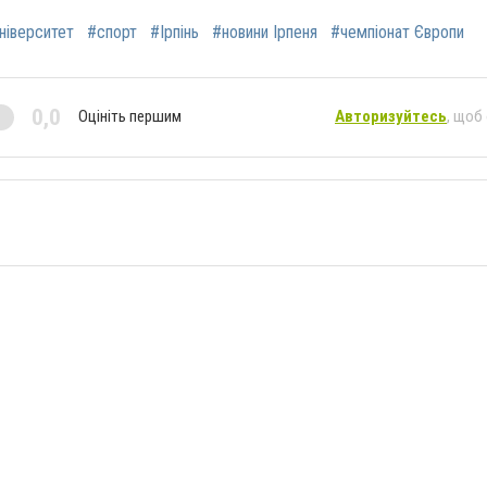
ніверситет
#спорт
#Ірпінь
#новини Ірпеня
#чемпіонат Європи
0,0
Оцініть першим
Авторизуйтесь
, щоб