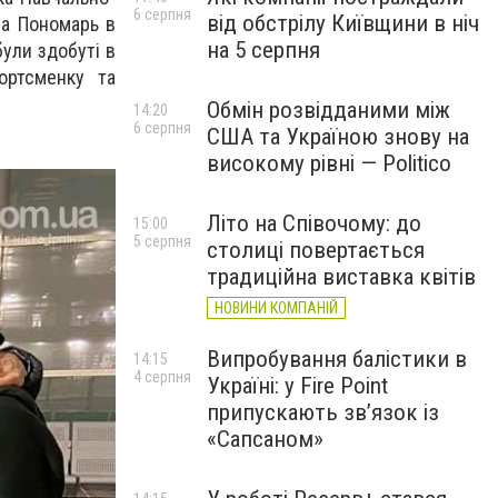
6 серпня
від обстрілу Київщини в ніч
іна Пономарь в
на 5 серпня
були здобуті в
ортсменку та
Обмін розвідданими між
14:20
6 серпня
США та Україною знову на
високому рівні — Politico
Літо на Співочому: до
15:00
5 серпня
столиці повертається
традиційна виставка квітів
НОВИНИ КОМПАНІЙ
Випробування балістики в
14:15
4 серпня
Україні: у Fire Point
припускають зв’язок із
«Сапсаном»