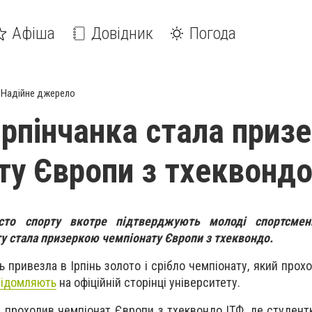
Афіша
Довідник
Погода
Надійне джерело
 ірпінчанка стала приз
ту Європи з тхеквонд
сто спорту вкотре підтверджують молоді спортсмен
у стала призеркою чемпіонату Європи з тхеквондо.
 привезла в Ірпінь золото і срібло чемпіонату, який проход
відомляють
на офіційній сторінці університету.
ія) проходив чемпіонат Європи з тхеквондо ІТФ, де студен