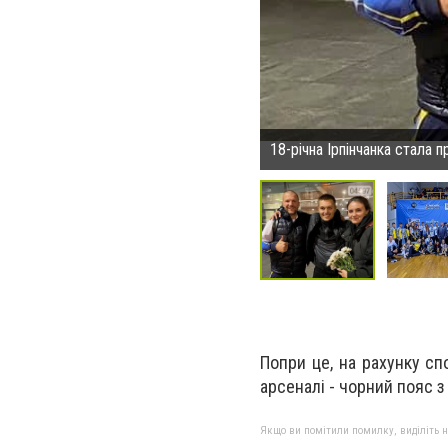
18-річна Ірпінчанка стала 
Попри це, на рахунку сп
арсеналі - чорний пояс з
Якщо ви помітили помилку, виділіть нео