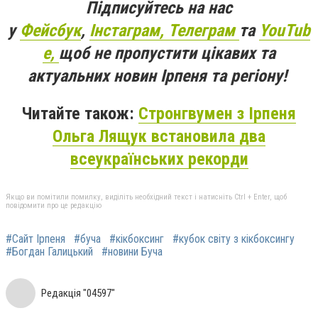
Підписуйтесь на нас
у
Фейсбук
,
Інстаграм,
Телеграм
та
YouTub
e,
щоб не пропустити цікавих та
актуальних новин Ірпеня та регіону!
Читайте також:
Стронгвумен з Ірпеня
Ольга Лящук встановила два
всеукраїнських рекорди
Якщо ви помітили помилку, виділіть необхідний текст і натисніть Ctrl + Enter, щоб
повідомити про це редакцію
#Сайт Ірпеня
#буча
#кікбоксинг
#кубок світу з кікбоксингу
#Богдан Галицький
#новини Буча
Редакція "04597"