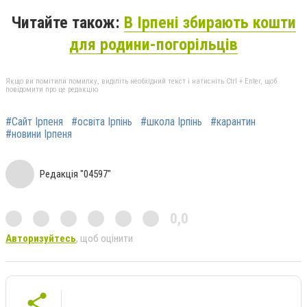
Читайте також:
В Ірпені збирають кошти
для родини-погорільців
Якщо ви помітили помилку, виділіть необхідний текст і натисніть Ctrl + Enter, щоб
повідомити про це редакцію
#Сайт Ірпеня
#освіта Ірпінь
#школа Ірпінь
#карантин
#новини Ірпеня
Редакція "04597"
0,0
Авторизуйтесь
, щоб оцінити