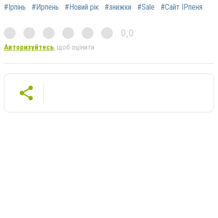
#Ірпінь
#Ирпень
#Новий рік
#знижки
#Sale
#Сайт ІРпеня
0,0
Авторизуйтесь
, щоб оцінити