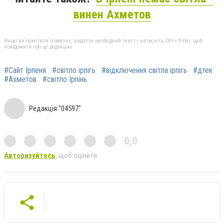
винен Ахметов
Якщо ви помітили помилку, виділіть необхідний текст і натисніть Ctrl + Enter, щоб
повідомити про це редакцію
#Сайт Ірпеня
#світло ірпігь
#відключення світла ірпігь
#дтек
#Ахметов
#світло Ірпінь
Редакція "04597"
0,0
Авторизуйтесь
, щоб оцінити