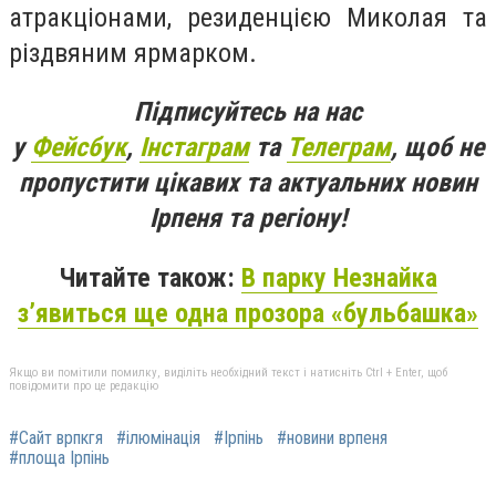
атракціонами, резиденцією Миколая та
різдвяним ярмарком.
Підписуйтесь на нас
у
Фейсбук
,
Інстаграм
та
Телеграм
, щоб не
пропустити цікавих та актуальних новин
Ірпеня та регіону!
Читайте також:
В парку Незнайка
з’явиться ще одна прозора «бульбашка»
Якщо ви помітили помилку, виділіть необхідний текст і натисніть Ctrl + Enter, щоб
повідомити про це редакцію
#Сайт врпкгя
#ілюмінація
#Ірпінь
#новини врпеня
#площа Ірпінь