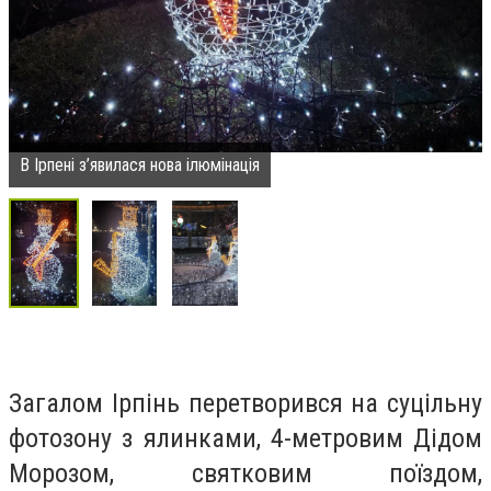
В Ірпені з’явилася нова ілюмінація
Загалом Ірпінь перетворився на суцільну
фотозону з ялинками, 4-метровим Дідом
Морозом, святковим поїздом,