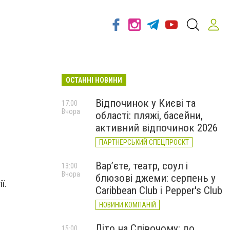
ОСТАННІ НОВИНИ
Відпочинок у Києві та
17:00
Вчора
області: пляжі, басейни,
активний відпочинок 2026
ПАРТНЕРСЬКИЙ СПЕЦПРОЄКТ
Вар’єте, театр, соул і
13:00
Вчора
блюзові джеми: серпень у
ї.
Caribbean Club і Pepper's Club
НОВИНИ КОМПАНІЙ
Літо на Співочому: до
15:00