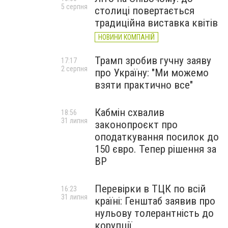
5 серпня
столиці повертається
традиційна виставка квітів
НОВИНИ КОМПАНІЙ
Трамп зробив гучну заяву
17:17
2 серпня
про Україну: "Ми можемо
взяти практично все"
Кабмін схвалив
18:56
31 липня
законопроєкт про
оподаткування посилок до
150 євро. Тепер рішення за
ВР
Перевірки в ТЦК по всій
16:23
31 липня
країні: Генштаб заявив про
нульову толерантність до
корупції