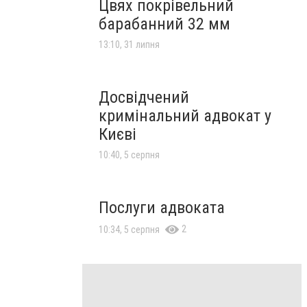
Цвях покрівельний
барабанний 32 мм
13:10, 31 липня
Досвідчений
кримінальний адвокат у
Києві
10:40, 5 серпня
Послуги адвоката
2
10:34, 5 серпня