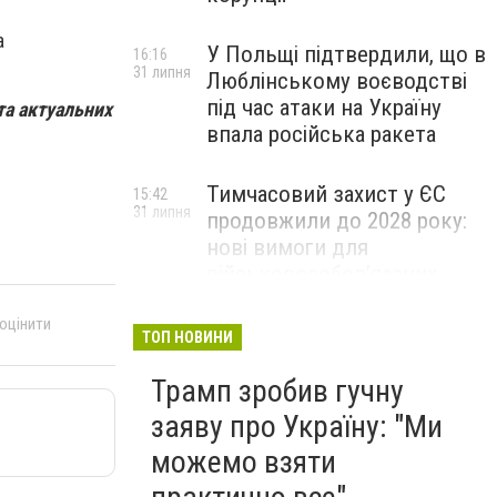
а
У Польщі підтвердили, що в
16:16
31 липня
Люблінському воєводстві
під час атаки на Україну
та актуальних
впала російська ракета
Тимчасовий захист у ЄС
15:42
31 липня
продовжили до 2028 року:
нові вимоги для
військовозобов’язаних
українців
 оцінити
ТОП НОВИНИ
Трамп зробив гучну
заяву про Україну: "Ми
можемо взяти