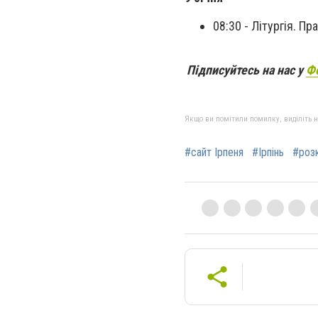
08:30 - Літургія. П
Підписуйтесь на нас у
Ф
Якщо ви помітили помилку, виділіть нео
#сайт Ірпеня
#Ірпінь
#роз