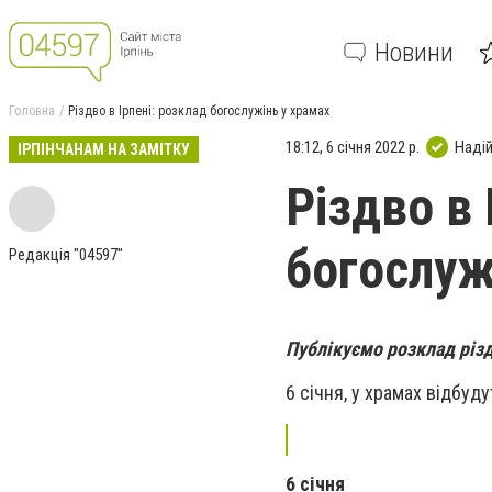
Новини
Головна
Різдво в Ірпені: розклад богослужінь у храмах
18:12, 6 січня 2022 р.
Наді
ІРПІНЧАНАМ НА ЗАМІТКУ
Різдво в 
богослуж
Редакція "04597"
Публікуємо розклад різ
6 січня, у храмах відбуду
6 січня