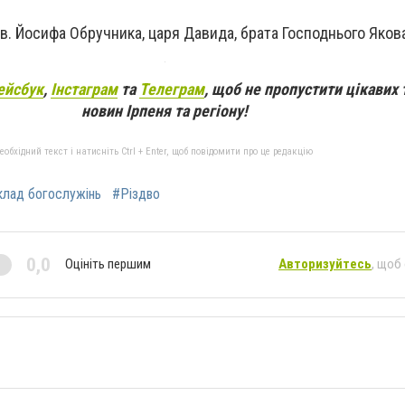
рав. Йосифа Обручника, царя Давида, брата Господнього Яков
ейсбук
,
Інстаграм
та
Телеграм
, щоб не пропустити цікавих 
новин Ірпеня та регіону!
бхідний текст і натисніть Ctrl + Enter, щоб повідомити про це редакцію
клад богослужінь
#Різдво
0,0
Оцініть першим
Авторизуйтесь
, щоб