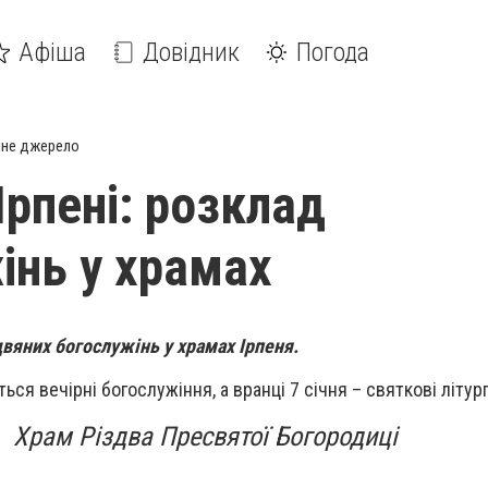
Афіша
Довідник
Погода
йне джерело
Ірпені: розклад
інь у храмах
двяних богослужінь у храмах Ірпеня.
ться вечірні богослужіння, а вранці 7 січня – святкові літургі
Храм Різдва Пресвятої Богородиці