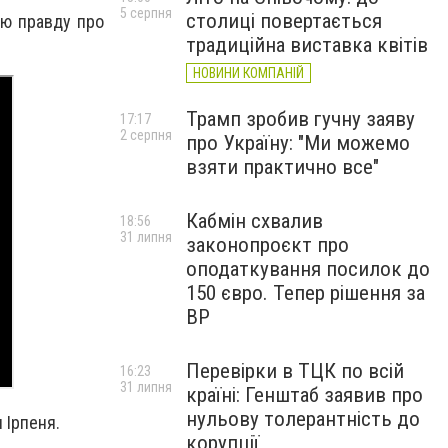
5 серпня
столиці повертається
сю правду про
традиційна виставка квітів
НОВИНИ КОМПАНІЙ
Трамп зробив гучну заяву
17:17
2 серпня
про Україну: "Ми можемо
взяти практично все"
Кабмін схвалив
18:56
31 липня
законопроєкт про
оподаткування посилок до
150 євро. Тепер рішення за
ВР
Перевірки в ТЦК по всій
16:23
31 липня
країні: Генштаб заявив про
нульову толерантність до
 Ірпеня.
корупції