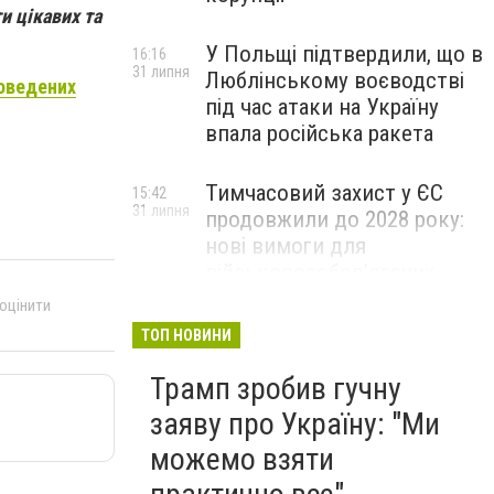
и цікавих та
У Польщі підтвердили, що в
16:16
31 липня
Люблінському воєводстві
роведених
під час атаки на Україну
впала російська ракета
Тимчасовий захист у ЄС
15:42
31 липня
продовжили до 2028 року:
нові вимоги для
військовозобов’язаних
українців
 оцінити
ТОП НОВИНИ
Трамп зробив гучну
заяву про Україну: "Ми
можемо взяти