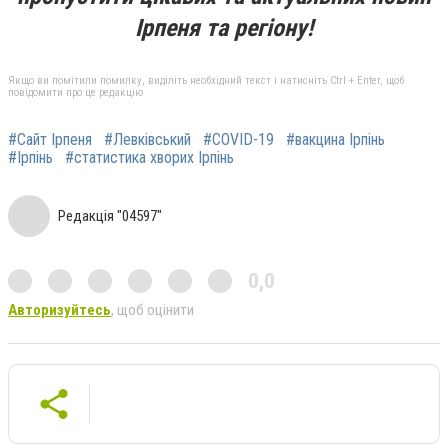
Ірпеня та регіону!
Якщо ви помітили помилку, виділіть необхідний текст і натисніть Ctrl + Enter, щоб
повідомити про це редакцію
#Сайт Ірпеня
#Левківський
#COVID-19
#вакцина Ірпінь
#Ірпінь
#статистика хворих Ірпінь
Редакція "04597"
0,0
Авторизуйтесь
, щоб оцінити