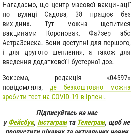
Нагадаємо, що центр масової вакцинації
по вулиці Садова, 38 працює без
вихідних. Тут можна щепитися
вакцинами Короновак, Файзер або
АстраЗенека. Вони доступні для першого,
і для другого щеплення, а також для
введення додаткової і бустерної доз.
Зокрема, редакція «04597»
повідомляла,
де безкоштовно можна
зробити тест на COVID-19 в Ірпені.
Підписуйтесь на нас
у
Фейсбук
,
Інстаграм
та
Телеграм
, щоб не
пропустити цікавих та актуальних новин