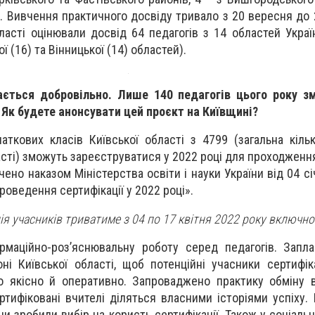
. Вивчення практичного досвіду тривало з 20 вересня до 
ласті оцінювали досвід 64 педагогів з 14 областей Украї
ї (16) та Вінницької (14) областей).
ається добровільно. Лише 140 педагогів цього року з
 Як будете анонсувати цей проєкт на Київщині?
аткових класів Київської області з 4799 (загальна кільк
асті) зможуть зареєструватися у 2022 році для проходження
чено наказом Міністерства освіти і науки України від 04 с
роведення сертифікації у 2022 році».
ія учасників триватиме з 04 по 17 квітня 2022 року включно
рмаційно-роз’яснювальну роботу серед педагогів. Запл
ні Київської області, щоб потенційні учасники сертифік
о якісно й оперативно. Запроваджено практику обміну 
ртифіковані вчителі діляться власними історіями успіху.
ни зробили вибір на користь сертифікації. Також у соціаль