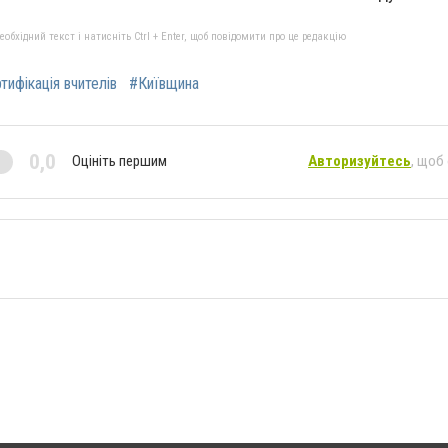
бхідний текст і натисніть Ctrl + Enter, щоб повідомити про це редакцію
тифікація вчителів
#Київщина
0,0
Оцініть першим
Авторизуйтесь
, щоб