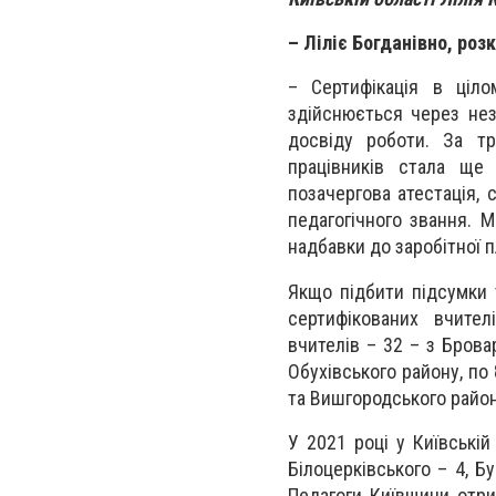
– Ліліє Богданівно, роз
– Сертифікація в ціло
здійснюється через нез
досвіду роботи. За тр
працівників стала ще
позачергова атестація, 
педагогічного звання. 
надбавки до заробітної п
Якщо підбити підсумки 
сертифікованих вчител
вчителів – 32 – з Брова
Обухівського району, по 
та Вишгородського район
У 2021 році у Київській
Білоцерківського – 4, Б
Педагоги Київщини отри