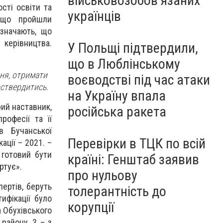
військовозобов’язаних
сті освіти та
українців
, що пройшли
дзначають, що
керівництва.
У Польщі підтвердили,
що в Люблінському
ння, отримати
воєводстві під час атаки
оствердитись.
на Україну впала
ий наставник,
російська ракета
рофесії та її
в Бучанської
Перевірки в ТЦК по всій
ації – 2021. –
 готовий бути
країні: Генштаб заявив
ртує».
про нульову
пертів, беруть
толерантність до
ифікації було
корупції
а Обухівського
 району, 3 – з