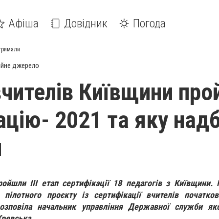
Афіша
Довідник
Погода
отримали
ійне джерело
вчителів Київщини пр
ацію- 2021 та яку над
и
ойшли ІІІ етап сертифікації 18 педагогів з Київщини.
о пілотного проєкту із сертифікації вчителів початко
розповіла
начальник управління Державної служби яко
Кревська.