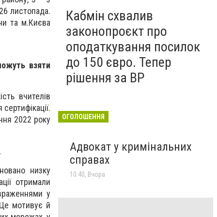
26 листопада.
Кабмін схвалив
ни та м.Києва
законопроєкт про
оподаткування посилок
до 150 євро. Тепер
можуть взяти
рішення за ВР
ість вчителів
 сертифікації.
ОГОЛОШЕННЯ
ічня 2022 року
Адвокат у кримінальних
.
справах
ановано низку
10:40, Вчора
ації отримали
враженнями у
 Це мотивує й
них мережах, у