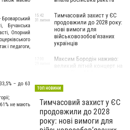
Тимчасовий захист у ЄС
15:42
 – Броварський
31 липня
продовжили до 2028 року:
і, Бучанська
нові вимоги для
асті, Опорний
військовозобов’язаних
оцерківського
українців
ак і педагоги,
Максим Бородін наживо:
17:00
29 липня
великий літній концерт на
терасі River Mall
НОВИНИ КОМПАНІЙ
 33,5% – до 63
ТОП НОВИНИ
орії;
Тимчасовий захист у ЄС
 61% не мають
продовжили до 2028
року: нові вимоги для