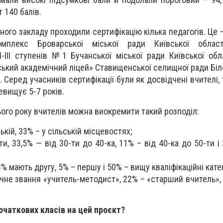
 140 балів.
дного закладу проходили сертифікацію кілька педагогів. Це
омплекс Броварської міської ради Київської област
І-ІІІ ступенів №1 Бучанської міської ради Київської обл
ський академічний ліцей» Ставищенської селищної ради Біл
. Серед учасників сертифікації були як досвідчені вчителі, т
евищує 5-7 років.
ого року вчителів можна виокремити такий розподіл:
кій, 33% – у сільській місцевостях;
и, 33,5% — від 30-ти до 40-ка, 11% – від 40-ка до 50-ти і
8% мають другу, 5% – першу і 50% – вищу кваліфікаційні катег
чне звання «учитель-методист», 22% – «старший вчитель»,
очаткових класів на цей проєкт?