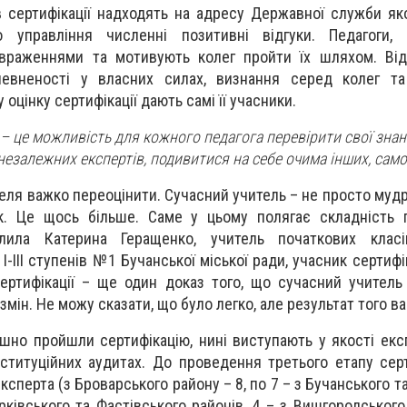
в сертифікації надходять на адресу Державної служби яко
го управління численні позитивні відгуки. Педагоги
я враженнями та мотивують колег пройти їх шляхом. Ві
певненості у власних силах, визнання серед колег та 
 оцінку сертифікації дають самі її учасники.
– це можливість для кожного педагога перевірити свої зна
 незалежних експертів, подивитися на себе очима інших, сам
еля важко переоцінити. Сучасний учитель – не просто мудр
к. Це щось більше. Саме у цьому полягає складність п
еслила
Катерина Геращенко,
учитель початкових класі
І-ІІІ ступенів №1 Бучанської міської ради, учасник сертифік
ртифікації – ще один доказ того, що сучасний учитель
 змін. Не можу сказати, що було легко, але результат того ва
пішно пройшли сертифікацію, нині виступають у якості екс
інституційних аудитах. До проведення третього етапу серт
ксперта (з Броварського району – 8, по 7 – з Бучанського т
ерківського та Фастівського районів, 4 – з Вишгородського