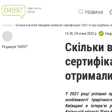
Новини
Головна
Скільки вчителів Київщини пройшли сертифікацію- 2021 та яку надбавку 
16:30, 24 січня 2022 р.
Над
Скільки 
Редакція "04597"
сертифік
отримал
У 2021 році успішно пр
особливості трирічног
Київщині в інтерв’ю 
Київській області Лілія 