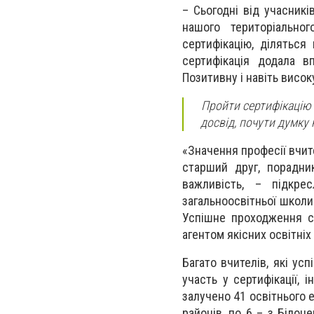
– Сьогодні від учасникі
нашого територіально
сертифікацію, ділятьс
сертифікація додала в
Позитивну і навіть високу
Пройти сертифікацію 
досвід, почути думку
«Значення професії вчит
старший друг, порадни
важливість, – підкр
загальноосвітньої школи 
Успішне проходження се
агентом якісних освітніх
Багато вчителів, які ус
участь у сертифікації, 
залучено 41 освітнього е
районів, по 6 – з Білоц