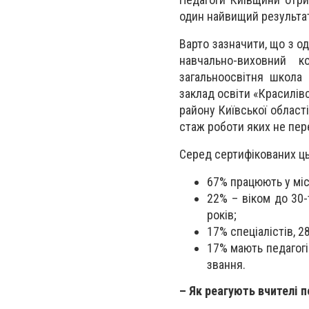
один найвищий результат
Варто зазначити, що з о
навчально-виховний к
загальноосвітня школа 
заклад освіти «Красилів
району Київської області
стаж роботи яких не пер
Серед сертифікованих ць
67% працюють у місь
22% – віком до 30-т
років;
17% спеціалістів, 2
17% мають педагогі
звання.
– Як реагують вчителі п