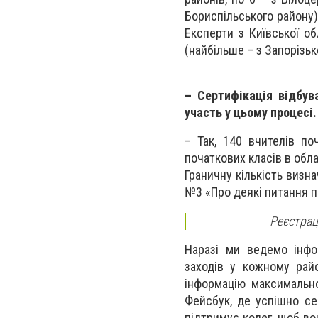
Бориспільського району)
Експерти з Київської об
(найбільше – з Запорізько
– Сертифікація відбув
участь у цьому процесі.
– Так, 140 вчителів поч
початкових класів в обл
Граничну кількість визна
№3 «Про деякі питання п
Реєстрац
Наразі ми ведемо інфо
заходів у кожному райо
інформацію максимальн
Фейсбук, де успішно се
підтримує колег, щоб во