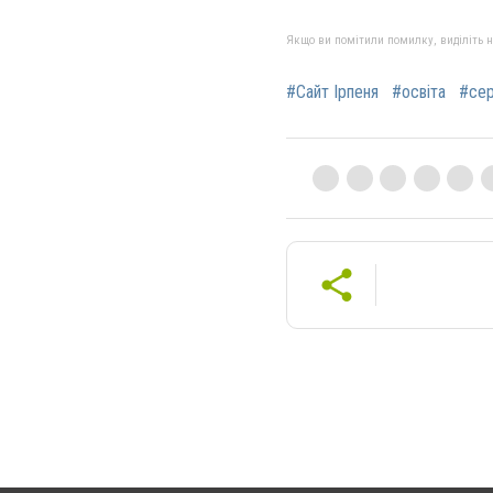
Якщо ви помітили помилку, виділіть нео
#Сайт Ірпеня
#освіта
#сер