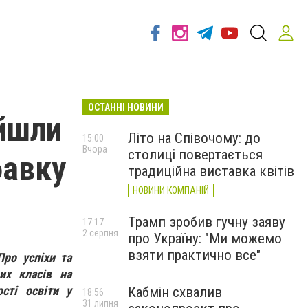
ОСТАННІ НОВИНИ
ойшли
Літо на Співочому: до
15:00
Вчора
столиці повертається
бавку
традиційна виставка квітів
НОВИНИ КОМПАНІЙ
Трамп зробив гучну заяву
17:17
2 серпня
про Україну: "Ми можемо
взяти практично все"
Про успіхи та
вих класів на
сті освіти у
Кабмін схвалив
18:56
31 липня