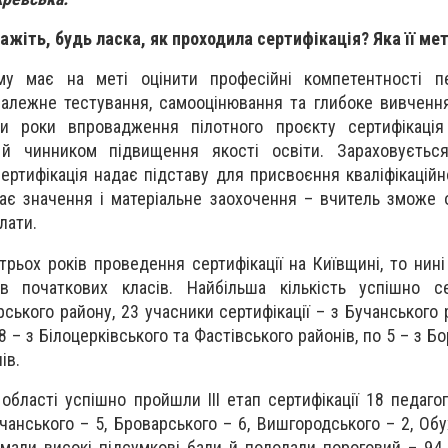
кажіть, будь ласка, як проходила сертифікація? Яка її ме
му має на меті оцінити професійні компетентності пе
алежне тестування, самооцінювання та глибоке вивченн
и роки впровадження пілотного проєкту сертифікація 
 й чинником підвищення якості освіти. Зараховуєтьс
сертифікація надає підставу для присвоєння кваліфікаційно
Має значення і матеріальне заохочення – вчитель зможе
лати.
трьох років проведення сертифікації на Київщині, то нин
ів початкових класів. Найбільша кількість успішно се
рського району, 23 учасники сертифікації – з Бучанського 
8 – з Білоцерківського та Фастівського районів, по 5 – з Б
ів.
 області успішно пройшли ІІІ етап сертифікації 18 педагог
учанського – 5, Броварського – 6, Вишгородського – 2, Обу
мали високі підсумкові бали й подолали пороговий – 94