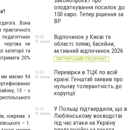
законопроєкт про
оподаткування посилок до
та?
150 євро. Тепер рішення за
ВР
дагога. Вона
я практичного
Відпочинок у Києві та
педагогічних
18:00
31 липня
області: пляжі, басейни,
я чергова чи
активний відпочинок 2026
ї категорії та
 отримати 20%
ПАРТНЕРСЬКИЙ СПЕЦПРОЄКТ
Перевірки в ТЦК по всій
16:23
і ми маємо 94
31 липня
країні: Генштаб заявив про
ртифікованих
нульову толерантність до
району, 13 – з
корупції
ориспільського
У Польщі підтвердили, що в
16:16
31 липня
Люблінському воєводстві
ів, зокрема: з
під час атаки на Україну
хівського – 1.
впала російська ракета
, також маємо