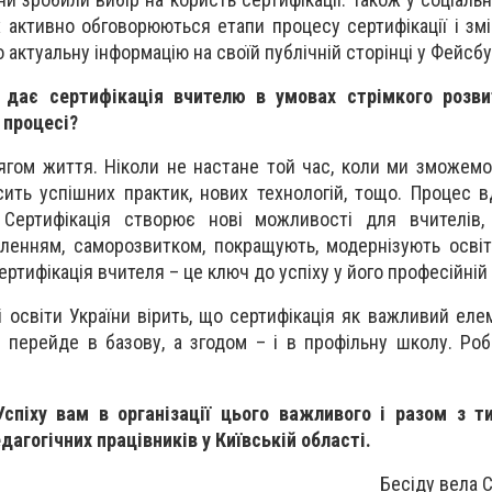
 активно обговорюються етапи процесу сертифікації і змін
 актуальну інформацію на своїй публічній сторінці у Фейсбу
дає сертифікація вчителю в умовах стрімкого розви
 процесі?
ягом життя. Ніколи не настане той час, коли ми зможемо
ить успішних практик, нових технологій, тощо. Процес 
 Сертифікація створює нові можливості для вчителів, 
енням, саморозвитком, покращують, модернізують освіт
Сертифікація вчителя – це ключ до успіху у його професійній 
 освіти України вірить, що сертифікація як важливий ел
и перейде в базову, а згодом – і в профільну школу. Ро
спіху вам в організації цього важливого і разом з т
дагогічних працівників у Київській області.
Бесіду вела 