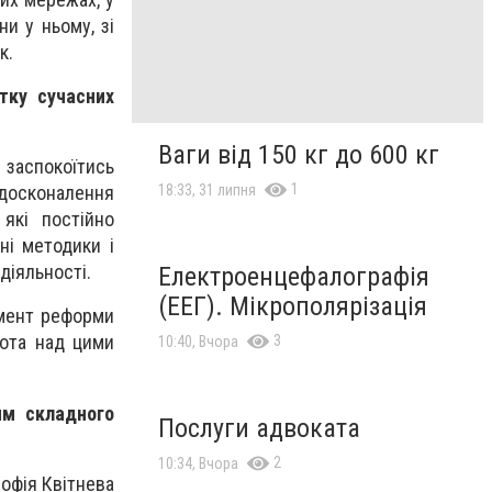
и у ньому, зі
к.
тку сучасних
Ваги від 150 кг до 600 кг
 заспокоїтись
1
вдосконалення
18:33, 31 липня
які постійно
ні методики і
діяльності.
Електроенцефалографія
(ЕЕГ). Мікрополярізація
емент реформи
бота над цими
3
10:40, Вчора
им складного
Послуги адвоката
2
10:34, Вчора
Софія Квітнева