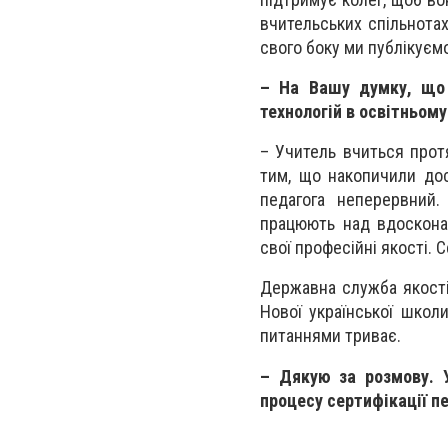
вчительських спільнотах
свого боку ми публікуємо
– На Вашу думку, що 
технологій в освітньому
– Учитель вчиться прот
тим, що накопичили дос
педагога неперервний.
працюють над вдосконал
свої професійні якості. 
Державна служба якості
Нової української школ
питаннями триває.
– Дякую за розмову. У
процесу сертифікації пе